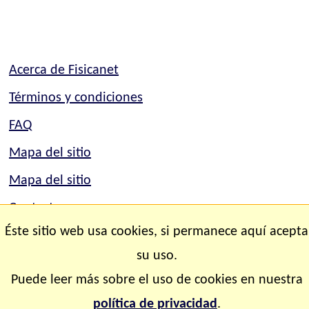
Acerca de Fisicanet
Términos y condiciones
FAQ
Mapa del sitio
Mapa del sitio
Contacto
Éste sitio web usa cookies, si permanece aquí acepta
Copyright © 2.000-2.028 Fisicanet ® Todos los
su uso.
derechos reservados
Puede leer más sobre el uso de cookies en nuestra
política de privacidad
.