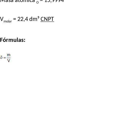
Masa atómica
= 15,9994
O
V
= 22,4 dm³
CNPT
molar
Fórmulas: