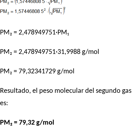
PM₂ = 2,478949751·PM₁
PM₂ = 2,478949751·31,9988 g/mol
PM₂ = 79,32341729 g/mol
Resultado, el peso molecular del segundo gas
es:
PM₂ = 79,32 g/mol