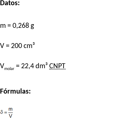
Datos:
m = 0,268 g
V = 200 cm³
V
= 22,4 dm³
CNPT
molar
Fórmulas: