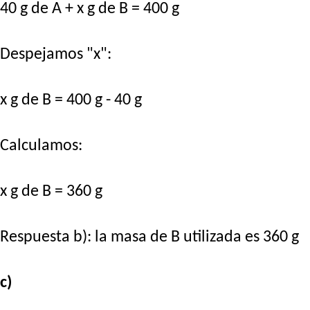
40 g de A + x g de B = 400 g
Despejamos "x":
x g de B = 400 g - 40 g
Calculamos:
x g de B = 360 g
Respuesta b): la masa de B utilizada es 360 g
c)