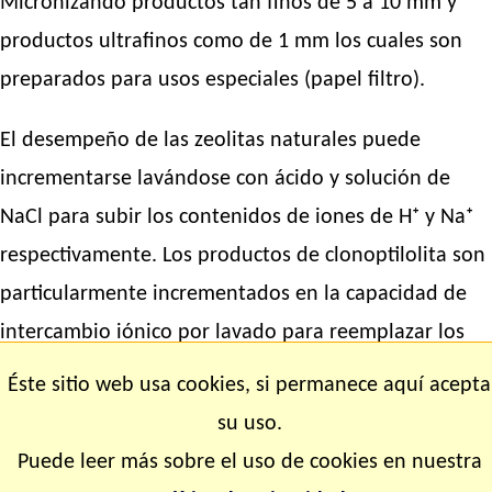
Micronizando productos tan finos de 5 a 10 mm y
productos ultrafinos como de 1 mm los cuales son
preparados para usos especiales (papel filtro).
El desempeño de las zeolitas naturales puede
incrementarse lavándose con ácido y solución de
NaCl para subir los contenidos de iones de H⁺ y Na⁺
respectivamente. Los productos de clonoptilolita son
particularmente incrementados en la capacidad de
intercambio iónico por lavado para reemplazar los
iones de K⁺ por iones de Na⁺. En Bowie, Az, los
Éste sitio web usa cookies, si permanece aquí acepta
productos de chabazita son usualmente aglomerados
su uso.
y ligeramente calcinados para reducir su friabilidad
Puede leer más sobre el uso de cookies en nuestra
total.