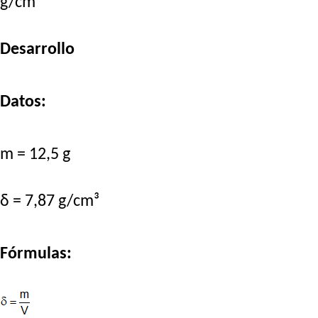
g/cm³
Desarrollo
Datos:
m = 12,5 g
δ = 7,87 g/cm³
Fórmulas: