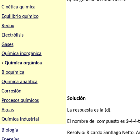
d) Ninguno de los anteriores.
Cinética química
Equilibrio químico
Redox
Electrólisis
Gases
Química inorgánica
›
Química orgánica
Bioquímica
Química analítica
Corrosión
Solución
Procesos químicos
Aguas
La respuesta es la (d).
Química industrial
El nombre del compuesto es
3-4-4-
Biología
Resolvió:
Ricardo Santiago Netto
. A
Energías