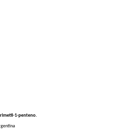
trimetil-1-penteno
.
rgentina