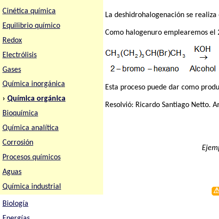
Cinética química
La deshidrohalogenación se realiza 
Equilibrio químico
Como halogenuro emplearemos el 
Redox
Electrólisis
Gases
Química inorgánica
Esta proceso puede dar como produc
›
Química orgánica
Resolvió:
Ricardo Santiago Netto
. A
Bioquímica
Química analítica
Corrosión
Ejemp
Procesos químicos
Aguas
Química industrial
Biología
Energías