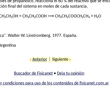
oles de propanóico, reacciona el 60 % del reactivo que se en
ión final del sistema en moles de cada sustancia.
CH₃CH₂OH + CH₃CH₂COOH ⟶ CH₃CH₂COOCH₂CH₃ + H₂O
ca". Walter W. Linstromberg. 1977. España.
 Argentina
‹
Anterior
|
Siguiente
›
Buscador de Fisicanet
•
Deja tu opinión
r condiciones para uso de los contenidos de fisicanet.com.ar