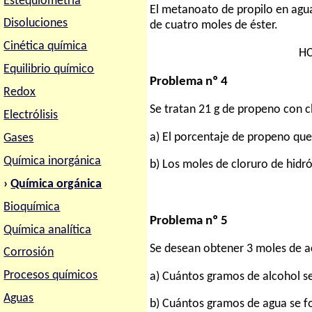
Estequiometria
El metanoato de propilo en agua 
Disoluciones
de cuatro moles de éster.
Cinética química
H
Equilibrio químico
Problema nº 4
Redox
Se tratan 21 g de propeno con c
Electrólisis
a) El porcentaje de propeno que
Gases
Química inorgánica
b) Los moles de cloruro de hid
›
Química orgánica
Bioquímica
Problema nº 5
Química analítica
Se desean obtener 3 moles de ace
Corrosión
Procesos químicos
a) Cuántos gramos de alcohol se
Aguas
b) Cuántos gramos de agua se 