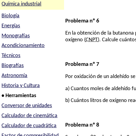
Química industrial
Biología
Problema nº 6
Energías
En la obtención de la butanona 
Monografías
oxígeno (
CNPT
). Calcule cuánto
Acondicionamiento
Técnicos
Problema nº 7
Biografías
Astronomía
Por oxidación de un aldehído se
Historia y Cultura
a) Cuantos moles de aldehído f
• Herramientas
b) Cuántos litros de oxígeno rea
Conversor de unidades
Calculador de cinemática
Problema nº 8
Calculador de cuadrática
Factor de compresibilidad