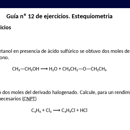
Guía nº 12 de ejercicios. Estequiometria
icios
tanol en presencia de ácido sulfúrico se obtuvo dos moles de e
iono.
CH₃—CH₂OH ⟶ H₂O + CH₃CH₂—O—CH₂CH₃
ó dos moles del derivado halogenado. Calcule, para un rendim
ecesarios (
CNPT
)
C₆H₆ + Cl₂ ⟶ C₆H₅Cl + HCl