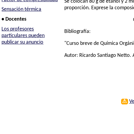
Se colocan 80 g de etanol y 2 m
proporción. Exprese la composic
Sensación térmica
• Docentes
Los profesores
Bibliografía:
particulares pueden
publicar su anuncio
"Curso breve de Química Orgáni
Autor:
Ricardo Santiago Netto
.
⚠
Ve