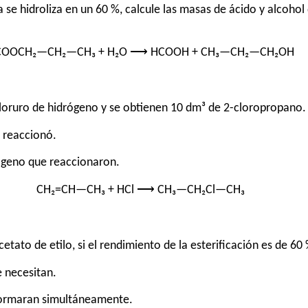
se hidroliza en un 60 %, calcule las masas de ácido y alcohol
COOCH₂—CH₂—CH₃ + H₂O ⟶ HCOOH + CH₃—CH₂—CH₂OH
loruro de hidrógeno y se obtienen 10 dm³ de 2-cloropropano. 
 reaccionó.
rógeno que reaccionaron.
CH₂=CH—CH₃ + HCl ⟶ CH₃—CH₂Cl—CH₃
tato de etilo, si el rendimiento de la esterificación es de 60 
 necesitan.
formaran simultáneamente.