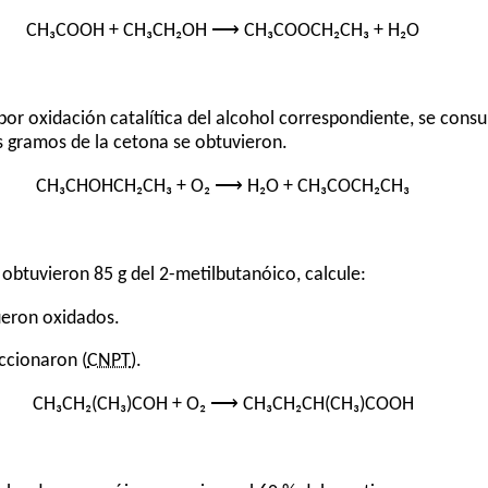
CH₃COOH + CH₃CH₂OH ⟶ CH₃COOCH₂CH₃ + H₂O
por oxidación catalítica del alcohol correspondiente, se cons
s gramos de la cetona se obtuvieron.
CH₃CHOHCH₂CH₃ + O₂ ⟶ H₂O + CH₃COCH₂CH₃
 obtuvieron 85 g del 2-metilbutanóico, calcule:
ueron oxidados.
ccionaron (
CNPT
).
CH₃CH₂(CH₃)COH + O₂ ⟶ CH₃CH₂CH(CH₃)COOH