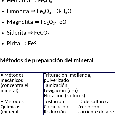
Hematita ⇒ Fe₂O₃
Limonita ⇒ Fe₂O₃ + 3·H₂O
Magnetita ⇒ Fe₂O₃·FeO
Siderita ⇒ FeCO₃
Pirita ⇒ FeS
Métodos de preparación del mineral
• Métodos
Trituración, molienda,
mecánicos
pulverizado
(concentra el
Tamización
mineral)
Levigación (oro)
Flotación (sulfuros)
• Métodos
Tostación
⇒ de sulfuro a
Químicos
Calcinación
óxido con
(mineral
Reducción
corriente de aire