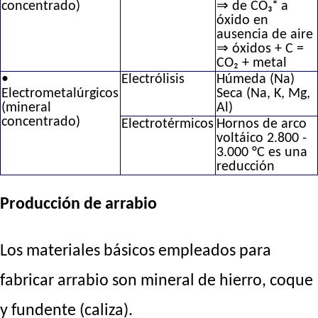
concentrado)
⇒ de CO₃⁼ a
óxido en
ausencia de aire
⇒ óxidos + C =
CO₂ + metal
•
Electrólisis
Húmeda (Na)
Electrometalúrgicos
Seca (Na, K, Mg,
(mineral
Al)
concentrado)
Electrotérmicos
Hornos de arco
voltáico 2.800 -
3.000 °C es una
reducción
Producción de arrabio
Los materiales básicos empleados para
fabricar arrabio son mineral de hierro, coque
y fundente (caliza).