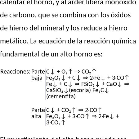
calentar el horno, y al arder libera monóxido
de carbono, que se combina con los óxidos
de hierro del mineral y los reduce a hierro
metálico. La ecuación de la reacción química
fundamental de un alto horno es:
Reacciones:
Parte
C↓ + O₂↑ ⇒ CO₂↑
baja
Fe₂O₃↓ + C↓ ⇒ 2·Fe↓ + 3·CO↑
Fe↓ + C↓ ⇒ FSiO₂↓ + CaO↓ ⇒
CaSiO₃↓(escoria) Fe₃C↓
(cementita)
Parte
C↓ + CO₂↑ ⇒ 2·CO↑
alta
Fe₂O₃↓ + 3·CO↑ ⇒ 2·Fe↓ +
3·CO₂↑