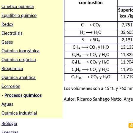
combustión
Cinética química
Superi
Equilibrio químico
kcal/k
Redox
C ⟶ CO₂
7,751
H₂ ⟶ H₂O
33,60
Electrólisis
S ⟶ SO₂
2,191
Gases
CH₄ ⟶ CO₂ y H₂O
13,13
Química inorgánica
C₂H₂ ⟶ CO₂ y H₂O
11,82
Química orgánica
C₂H₄ ⟶ CO₂ y H₂O
11,90
Bioquímica
C₃H₈ ⟶ CO₂ y H₂O
11,91
C₄H₁₀ ⟶ CO₂ y H₂O
11,71
Química analítica
Corrosión
Los volúmenes son a 15 °C y 760 mm
›
Procesos químicos
Autor:
Ricardo Santiago Netto
. Arg
Aguas
Química industrial
Biología
Energías