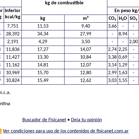
kg de combustible
or
Inferior
En peso kg
g
kcal/kg
kg
m³
CO₂
H₂O
SO₂
7,751
11,53
9,40
3,66
-
-
5
28,392
34,34
27,99
-
8,94
-
2,191
4,29
3,50
-
-
2,00
3
11,836
17,27
14,07
2,74
2,25
-
5
11,427
13,30
10,84
3,38
0,69
-
4
11,162
14,81
12,07
3,14
1,29
-
3
10,969
15,70
12,80
2,99
1,63
-
9
10,824
15,49
12,62
3,03
1,55
-
.c.a.
entina
Buscador de Fisicanet
•
Deja tu opinión
⚠
Ver condiciones para uso de los contenidos de fisicanet.com.ar