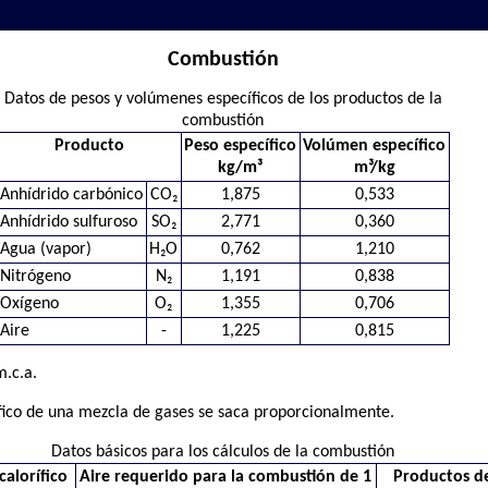
Combustión
Datos de pesos y volúmenes específicos de los productos de la
combustión
Producto
Peso específico
Volúmen específico
kg/m³
m³/kg
Anhídrido carbónico
CO₂
1,875
0,533
Anhídrido sulfuroso
SO₂
2,771
0,360
Agua (vapor)
H₂O
0,762
1,210
Nitrógeno
N₂
1,191
0,838
Oxígeno
O₂
1,355
0,706
Aire
-
1,225
0,815
.c.a.
ífico de una mezcla de gases se saca proporcionalmente.
Datos básicos para los cálculos de la combustión
calorífico
Aire requerido para la combustión de 1
Productos de