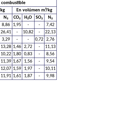
combustible
/kg
En volúmen m³/kg
N₂
CO₂
H₂O
SO₂
N₂
8,86
1,95
-
-
7,42
26,41
-
10,82
-
22,13
3,29
-
-
0,72
2,76
13,28
1,46
2,72
-
11,13
10,22
1,80
0,83
-
8,56
11,39
1,67
1,56
-
9,54
12,07
1,59
1,97
-
10,11
11,91
1,61
1,87
-
9,98