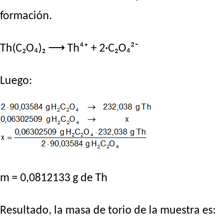
formación.
Th(C₂O₄)₂ ⟶ Th⁴⁺ + 2·C₂O₄²⁻
Luego:
m = 0,0812133 g de Th
Resultado, la masa de torio de la muestra es: