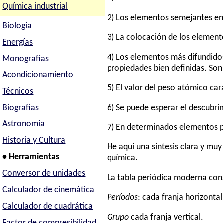
Química industrial
2) Los elementos semejantes en
Biología
3) La colocación de los element
Energías
4) Los elementos más difundido
Monografías
propiedades bien definidas. Son
Acondicionamiento
5) El valor del peso atómico ca
Técnicos
6) Se puede esperar el descubr
Biografías
Astronomía
7) En determinados elementos p
Historia y Cultura
He aquí una síntesis clara y muy
• Herramientas
química.
Conversor de unidades
La tabla periódica moderna cons
Calculador de cinemática
Períodos
: cada franja horizontal
Calculador de cuadrática
Grupo
cada franja vertical.
Factor de compresibilidad