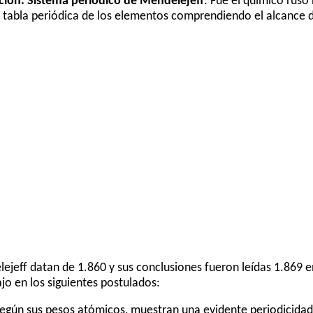
cación: Sistema periódico de Mendelejeff
. Fue el químico ruso
 tabla periódica de los elementos comprendiendo el alcance de
ejeff datan de 1.860 y sus conclusiones fueron leídas 1.869 
jo en los siguientes postulados:
según sus pesos atómicos, muestran una evidente periodicida