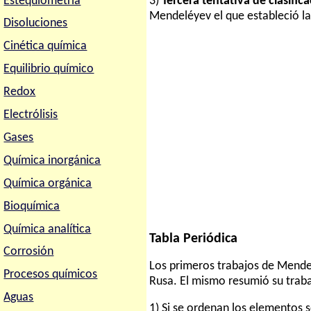
Estequiometria
3)
Tercera tentativa de clasifi
Mendeléyev el que estableció la
Disoluciones
Cinética química
Equilibrio químico
Redox
Electrólisis
Gases
Química inorgánica
Química orgánica
Bioquímica
Química analítica
Tabla Periódica
Corrosión
Los primeros trabajos de Mendel
Procesos químicos
Rusa. El mismo resumió su traba
Aguas
1) Si se ordenan los elementos 