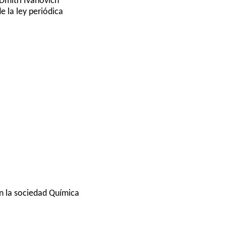
 Dmitri Ivánovich
 la ley periódica
en la sociedad Química
d