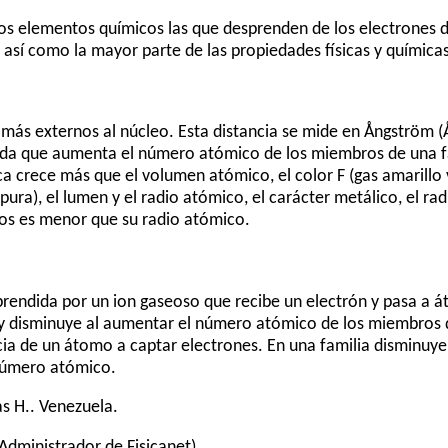
os elementos químicos las que desprenden de los electrones 
 así como la mayor parte de las propiedades físicas y químicas
s más externos al núcleo. Esta distancia se mide en Ångström (
ida que aumenta el número atómico de los miembros de una f
 crece más que el volumen atómico, el color F (gas amarillo v
úrpura), el lumen y el radio atómico, el carácter metálico, el ra
cos es menor que su radio atómico.
prendida por un ion gaseoso que recibe un electrón y pasa a á
n y disminuye al aumentar el número atómico de los miembros 
cia de un átomo a captar electrones. En una familia disminuy
número atómico.
as H.
. Venezuela.
Administrador de Fisicanet).