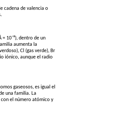
de cadena de valencia o
.
Å = 10⁻⁸), dentro de un
amilia aumenta la
erdoso), Cl (gas verde), Br
dio iónico, aunque el radio
tomos gaseosos, es igual el
de una familia. La
e con el número atómico y