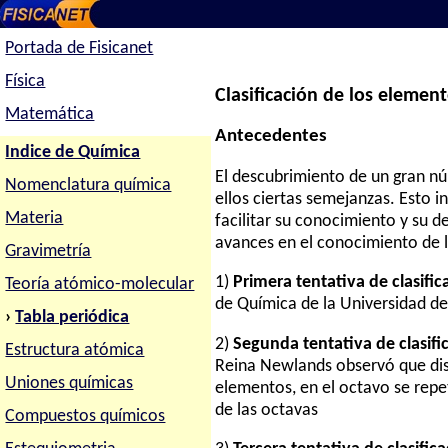
Portada de Fisicanet
Física
Clasificación de los elemen
Matemática
Antecedentes
Indice de Química
El descubrimiento de un gran n
Nomenclatura química
ellos ciertas semejanzas. Esto i
Materia
facilitar su conocimiento y su 
avances en el conocimiento de l
Gravimetría
1)
Primera tentativa de clasifi
Teoría atómico-molecular
de Química de la Universidad de
›
Tabla periódica
2)
Segunda tentativa de clasifi
Estructura atómica
Reina Newlands observó que dis
Uniones químicas
elementos, en el octavo se repe
de las octavas
Compuestos químicos