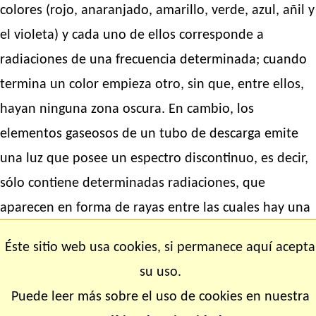
colores (rojo, anaranjado, amarillo, verde, azul, añil y
el violeta) y cada uno de ellos corresponde a
radiaciones de una frecuencia determinada; cuando
termina un color empieza otro, sin que, entre ellos,
hayan ninguna zona oscura. En cambio, los
elementos gaseosos de un tubo de descarga emite
una luz que posee un espectro discontinuo, es decir,
sólo contiene determinadas radiaciones, que
aparecen en forma de rayas entre las cuales hay una
zona oscura.
Éste sitio web usa cookies, si permanece aquí acepta
Cuando se descubrieron los rayos X y se observó la
su uso.
fluorescencia que estos rayos producían en las
Puede leer más sobre el uso de cookies en nuestra