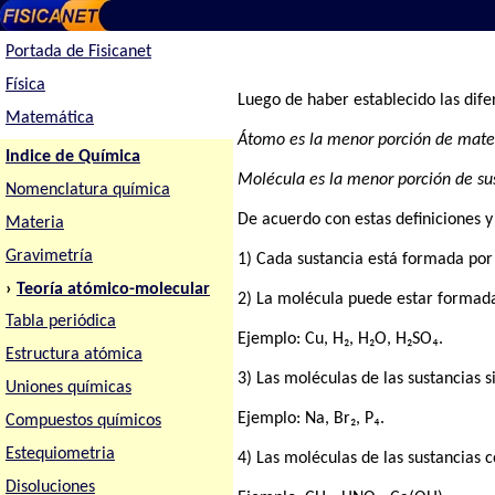
Portada de Fisicanet
Física
Luego de haber establecido las dif
Matemática
Átomo es la menor porción de mate
Indice de Química
Molécula es la menor porción de sus
Nomenclatura química
De acuerdo con estas definiciones y
Materia
Gravimetría
1) Cada sustancia está formada por
›
Teoría atómico-molecular
2) La molécula puede estar formad
Tabla periódica
Ejemplo: Cu, H₂, H₂O, H₂SO₄.
Estructura atómica
3) Las moléculas de las sustancias
Uniones químicas
Ejemplo: Na, Br₂, P₄.
Compuestos químicos
Estequiometria
4) Las moléculas de las sustancias 
Disoluciones