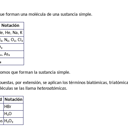
que forman una molécula de una sustancia simple.
Notación
e, He, Na, K
₂, N₂, O₂, Cl₂
O₃
₄, As₄
₈
átomos que forman la sustancia simple.
uestas, por extensión, se aplican los términos biatómicas, triatómica
oléculas se las llama
heteroatómicas
.
d
Notación
HBr
s
H₂O
as
H₂O₂