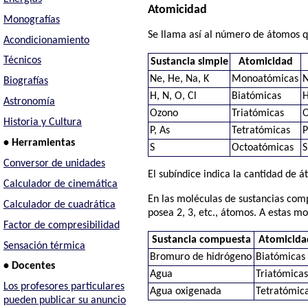
Atomicidad
Monografías
Se llama así al número de átomos 
Acondicionamiento
Técnicos
Sustancia simple
Atomicidad
Ne, He, Na, K
Monoatómicas
N
Biografías
H, N, O, Cl
Biatómicas
H
Astronomía
Ozono
Triatómicas
Historia y Cultura
P, As
Tetratómicas
P
• Herramientas
S
Octoatómicas
S
Conversor de unidades
El subíndice indica la cantidad de 
Calculador de cinemática
En las moléculas de sustancias comp
Calculador de cuadrática
posea 2, 3, etc., átomos. A estas m
Factor de compresibilidad
Sustancia compuesta
Atomicida
Sensación térmica
Bromuro de hidrógeno
Biatómicas
• Docentes
Agua
Triatómica
Los profesores particulares
Agua oxigenada
Tetratómic
pueden publicar su anuncio