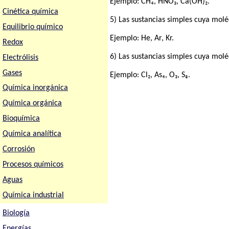
Ejemplo: CH₄, HNO₃, Ca(OH)₂.
Cinética química
5) Las sustancias simples cuya mol
Equilibrio químico
Ejemplo: He, Ar, Kr.
Redox
6) Las sustancias simples cuya mol
Electrólisis
Gases
Ejemplo: Cl₂, As₄, O₃, S₈.
Química inorgánica
Química orgánica
Bioquímica
Química analítica
Corrosión
Procesos químicos
Aguas
Química industrial
Biología
Energías