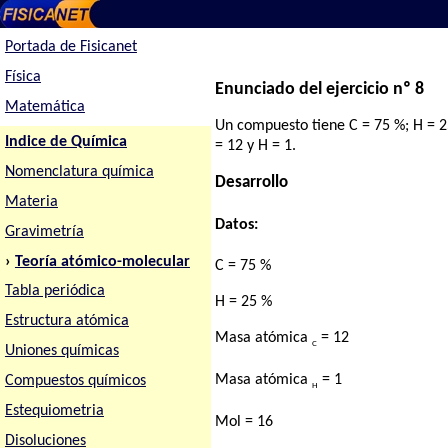
Portada de Fisicanet
Física
Enunciado del ejercicio nº 8
Matemática
Un compuesto tiene C = 75 %; H = 2
Indice de Química
= 12 y H = 1.
Nomenclatura química
Desarrollo
Materia
Datos:
Gravimetría
›
Teoría atómico-molecular
C = 75 %
Tabla periódica
H = 25 %
Estructura atómica
Masa atómica
= 12
C
Uniones químicas
Masa atómica
= 1
Compuestos químicos
H
Estequiometria
Mol = 16
Disoluciones