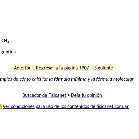
:
CH₄
rgentina
‹
Anterior
|
Regresar a la página TP07
|
Siguiente
›
mplos de cómo calcular la fórmula mínima y la fórmula molecular
Buscador de Fisicanet
•
Deja tu opinión
⚠
Ver condiciones para uso de los contenidos de fisicanet.com.ar