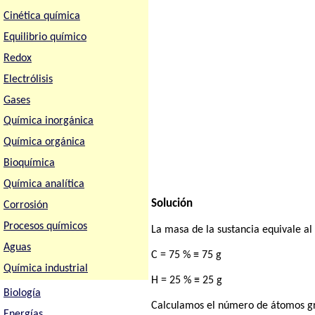
Cinética química
Equilibrio químico
Redox
Electrólisis
Gases
Química inorgánica
Química orgánica
Bioquímica
Química analítica
Solución
Corrosión
Procesos químicos
La masa de la sustancia equivale al
Aguas
C = 75 % ≡ 75 g
Química industrial
H = 25 % ≡ 25 g
Biología
Calculamos el número de átomos gr
Energías