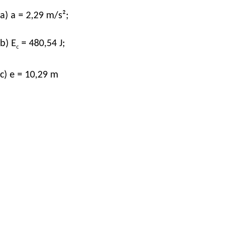
a) a = 2,29 m/s²;
b) E
= 480,54 J;
c
c) e = 10,29 m