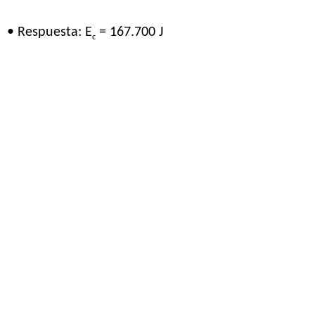
• Respuesta: E
= 167.700 J
c