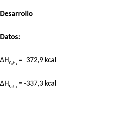
Desarrollo
Datos:
ΔH
= -372,9 kcal
C₂H₆
ΔH
= -337,3 kcal
C₂H₄