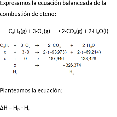
Expresamos la ecuación balanceada de la
combustión de eteno:
C₂H₄(g) + 3·O₂(g) ⟶ 2·CO₂(g) + 2·H₂O(l)
Planteamos la ecuación:
ΔH = Hₚ - Hᵣ