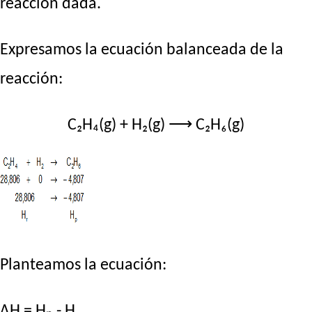
reacción dada.
Expresamos la ecuación balanceada de la
reacción:
C₂H₄(g) + H₂(g) ⟶ C₂H₆(g)
Planteamos la ecuación:
ΔH = Hₚ - Hᵣ