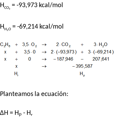
H
= -93,973 kcal/mol
CO₂
H
= -69,214 kcal/mol
H₂O
Planteamos la ecuación:
ΔH = Hₚ - Hᵣ