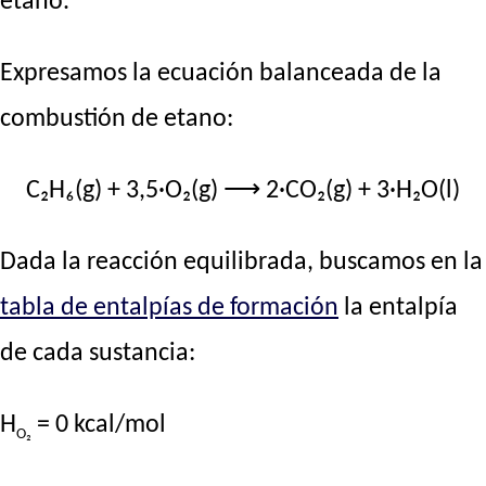
etano.
Expresamos la ecuación balanceada de la
combustión de etano:
C₂H₆(g) + 3,5·O₂(g) ⟶ 2·CO₂(g) + 3·H₂O(l)
Dada la reacción equilibrada, buscamos en la
tabla de entalpías de formación
la entalpía
de cada sustancia:
H
= 0 kcal/mol
O₂