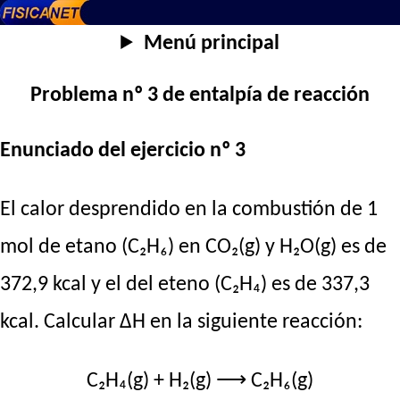
Menú principal
Problema nº 3 de entalpía de reacción
Enunciado del ejercicio nº 3
El calor desprendido en la combustión de 1
mol de etano (C₂H₆) en CO₂(g) y H₂O(g) es de
372,9 kcal y el del eteno (C₂H₄) es de 337,3
kcal. Calcular ΔH en la siguiente reacción:
C₂H₄(g) + H₂(g) ⟶ C₂H₆(g)