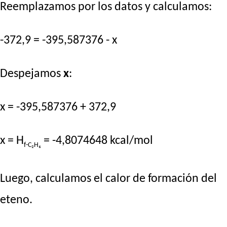
Reemplazamos por los datos y calculamos:
-372,9 = -395,587376 - x
Despejamos
x
:
x = -395,587376 + 372,9
x = H
= -4,8074648 kcal/mol
f-C₂H₆
Luego, calculamos el calor de formación del
eteno.