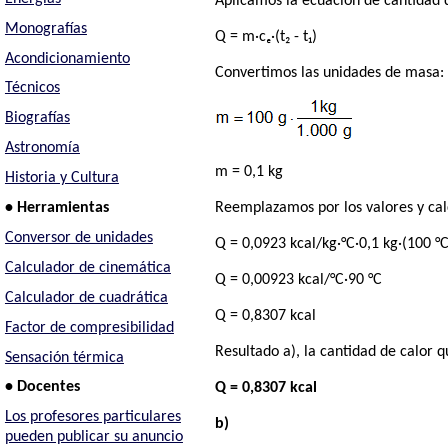
Aplicamos la ecuación de cantidad d
Monografías
Q = m·cₑ·(t₂ - t₁)
Acondicionamiento
Convertimos las unidades de masa:
Técnicos
Biografías
Astronomía
m = 0,1 kg
Historia y Cultura
• Herramientas
Reemplazamos por los valores y ca
Conversor de unidades
Q = 0,0923 kcal/kg·°C·0,1 kg·(100 °C
Calculador de cinemática
Q = 0,00923 kcal/°C·90 °C
Calculador de cuadrática
Q = 0,8307 kcal
Factor de compresibilidad
Resultado a), la cantidad de calor 
Sensación térmica
• Docentes
Q = 0,8307 kcal
Los profesores particulares
b)
pueden publicar su anuncio