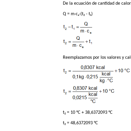
De la ecuación de cantidad de cal
Q = m·cₑ·(t₂ - t₁)
Reemplazamos por los valores y ca
t₂ = 10 °C + 38,6372093 °C
t₂ = 48,6372093 °C