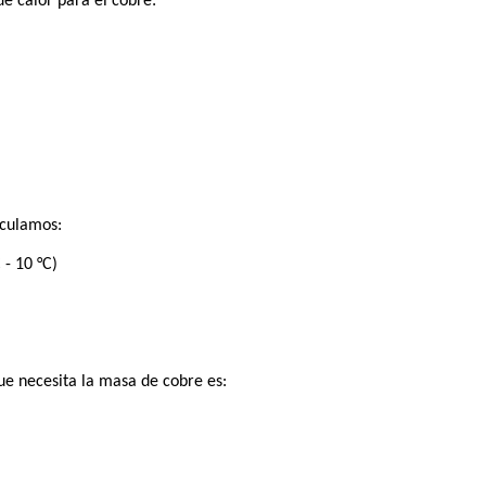
e calor para el cobre:
lculamos:
 - 10 °C)
que necesita la masa de cobre es: