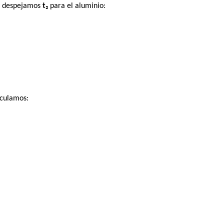
or despejamos
t₂
para el aluminio:
lculamos: