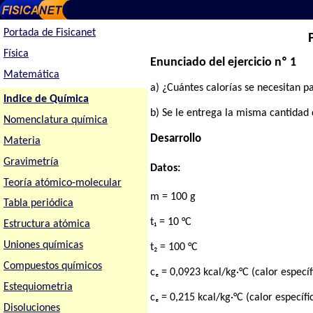
Portada de Fisicanet
Física
Enunciado del ejercicio nº 1
Matemática
a) ¿Cuántes calorías se necesitan 
Indice de Química
b) Se le entrega la misma cantidad 
Nomenclatura química
Desarrollo
Materia
Gravimetría
Datos:
Teoría atómico-molecular
m = 100 g
Tabla periódica
t₁ = 10 °C
Estructura atómica
Uniones químicas
t₂ = 100 °C
Compuestos químicos
cₑ = 0,0923 kcal/kg·°C (calor específ
Estequiometria
cₑ = 0,215 kcal/kg·°C (calor específi
Disoluciones