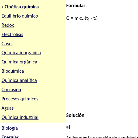
Fórmulas:
›
Cinética química
Equilibrio químico
Q = m·cₑ·(t₂ - t₁)
Redox
Electrólisis
Gases
Química inorgánica
Química orgánica
Bioquímica
Química analítica
Corrosión
Procesos químicos
Aguas
Solución
Química industrial
a)
Biología
Energías