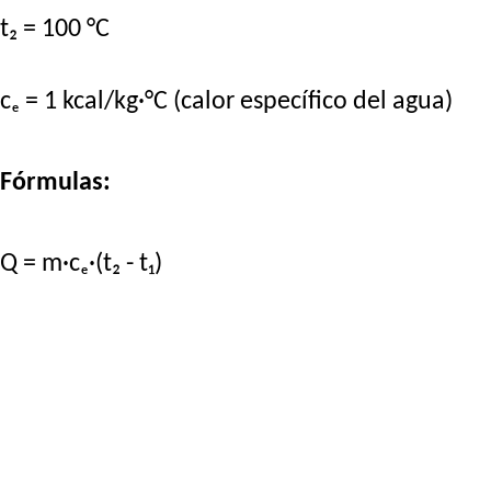
t₂ = 100 °C
cₑ = 1 kcal/kg·°C (calor específico del agua)
Fórmulas:
Q = m·cₑ·(t₂ - t₁)