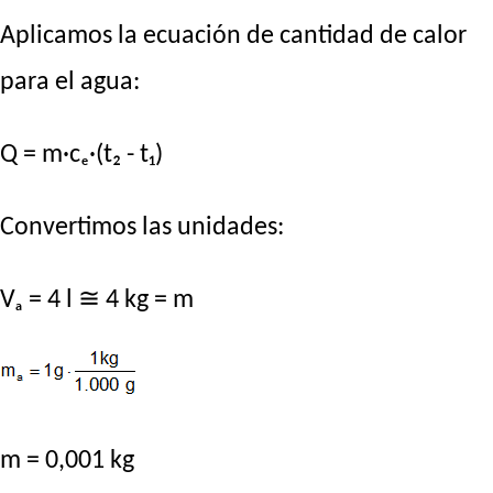
Aplicamos la ecuación de cantidad de calor
para el agua:
Q = m·cₑ·(t₂ - t₁)
Convertimos las unidades:
Vₐ = 4 l ≅ 4 kg = m
m = 0,001 kg