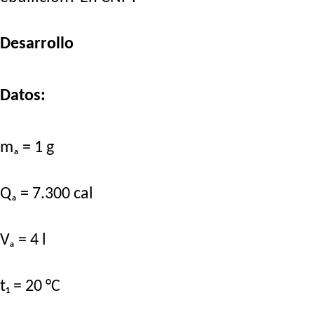
Desarrollo
Datos:
mₐ = 1 g
Qₐ = 7.300 cal
Vₐ = 4 l
t₁ = 20 °C