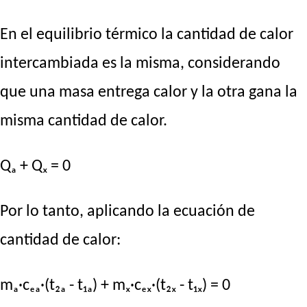
En el equilibrio térmico la cantidad de calor
intercambiada es la misma, considerando
que una masa entrega calor y la otra gana la
misma cantidad de calor.
Qₐ + Qₓ = 0
Por lo tanto, aplicando la ecuación de
cantidad de calor:
mₐ·cₑₐ·(t₂ₐ - t₁ₐ) + mₓ·cₑₓ·(t₂ₓ - t₁ₓ) = 0