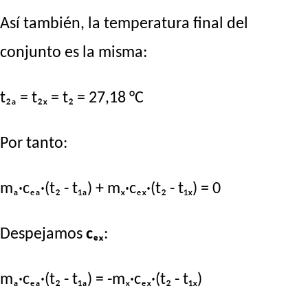
Así también, la temperatura final del
conjunto es la misma:
t₂ₐ = t₂ₓ = t₂ = 27,18 °C
Por tanto:
mₐ·cₑₐ·(t₂ - t₁ₐ) + mₓ·cₑₓ·(t₂ - t₁ₓ) = 0
Despejamos
cₑₓ
:
mₐ·cₑₐ·(t₂ - t₁ₐ) = -mₓ·cₑₓ·(t₂ - t₁ₓ)