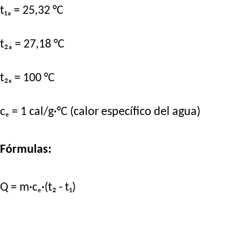
t₁ₐ = 25,32 °C
t₂ₐ = 27,18 °C
t₂ₓ = 100 °C
cₑ = 1 cal/g·°C (calor específico del agua)
Fórmulas:
Q = m·cₑ·(t₂ - t₁)