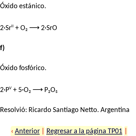
Óxido estánico.
II
2·Sr
+ O₂ ⟶ 2·SrO
f)
Óxido fosfórico.
V
2·P
+ 5·O₂ ⟶ P₂O₅
Resolvió:
Ricardo Santiago Netto
. Argentina
‹
Anterior
|
Regresar a la página TP01
|