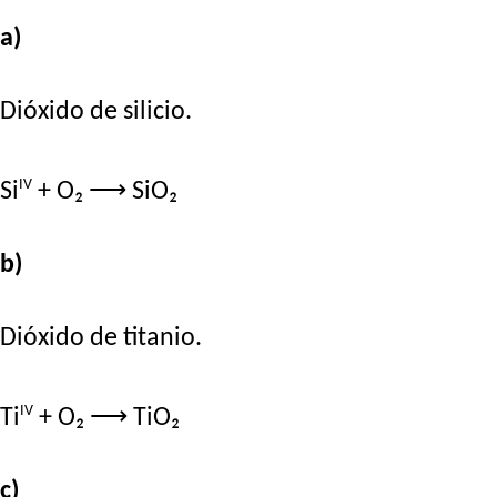
a)
Dióxido de silicio.
IV
Si
+ O₂ ⟶ SiO₂
b)
Dióxido de titanio.
IV
Ti
+ O₂ ⟶ TiO₂
c)