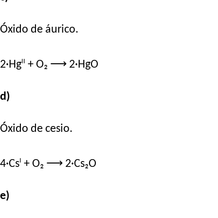
Óxido de áurico.
II
2·Hg
+ O₂ ⟶ 2·HgO
d)
Óxido de cesio.
I
4·Cs
+ O₂ ⟶ 2·Cs₂O
e)