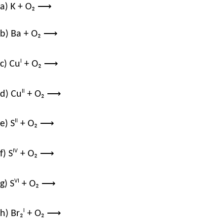
a) K + O₂ ⟶
b) Ba + O₂ ⟶
I
c) Cu
+ O₂ ⟶
II
d) Cu
+ O₂ ⟶
II
e) S
+ O₂ ⟶
IV
f) S
+ O₂ ⟶
VI
g) S
+ O₂ ⟶
I
h) Br₂
+ O₂ ⟶