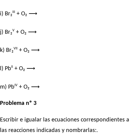
III
i) Br₂
+ O₂ ⟶
V
j) Br₂
+ O₂ ⟶
VII
k) Br₂
+ O₂ ⟶
II
l) Pb
+ O₂ ⟶
IV
m) Pb
+ O₂ ⟶
Problema nº 3
Escribir e igualar las ecuaciones correspondientes a
las reacciones indicadas y nombrarlas:.