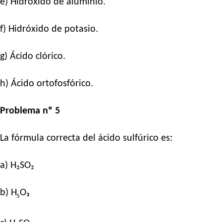
e) Hidróxido de aluminio.
f) Hidróxido de potasio.
g) Ácido clórico.
h) Ácido ortofosfórico.
Problema nº 5
La fórmula correcta del ácido sulfúrico es:
a) H₂SO₂
b) H
O₃
S