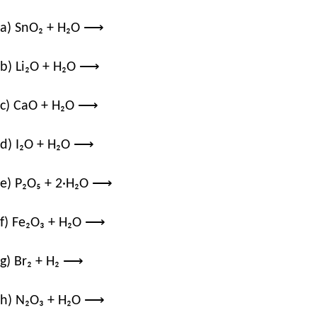
a) SnO₂ + H₂O ⟶
b) Li₂O + H₂O ⟶
c) CaO + H₂O ⟶
d) I₂O + H₂O ⟶
e) P₂O₅ + 2·H₂O ⟶
f) Fe₂O₃ + H₂O ⟶
g) Br₂ + H₂ ⟶
h) N₂O₃ + H₂O ⟶