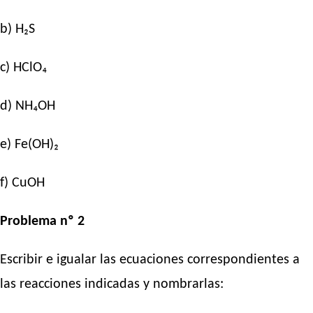
b) H₂S
c) HClO₄
d) NH₄OH
e) Fe(OH)₂
f) CuOH
Problema nº 2
Escribir e igualar las ecuaciones correspondientes a
las reacciones indicadas y nombrarlas: