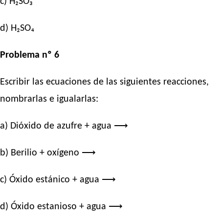
c) H₂SO₃
d) H₂SO₄
Problema nº 6
Escribir las ecuaciones de las siguientes reacciones,
nombrarlas e igualarlas:
a) Dióxido de azufre + agua ⟶
b) Berilio + oxígeno ⟶
c) Óxido estánico + agua ⟶
d) Óxido estanioso + agua ⟶