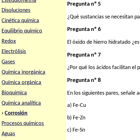
Estequiometria
Pregunta nº 5
Disoluciones
¿Qué sustancias se necesitan pa
Cinética química
Pregunta nº 6
Equilibrio químico
Redox
El óxido de hierro hidratado ¿e
Electrólisis
Pregunta nº 7
Gases
¿Por qué los ácidos facilitan el
Química inorgánica
Pregunta nº 8
Química orgánica
Bioquímica
En los siguientes pares, señale 
Química analítica
a) Fe-Cu
›
Corrosión
b) Fe-Zn
Procesos químicos
c) Fe-Sn
Aguas