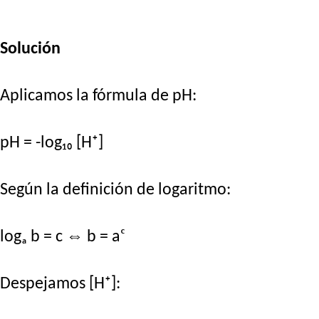
Solución
Aplicamos la fórmula de pH:
pH = -log₁₀ [H⁺]
Según la definición de logaritmo:
logₐ b = c ⇔ b = aᶜ
Despejamos [H⁺]: