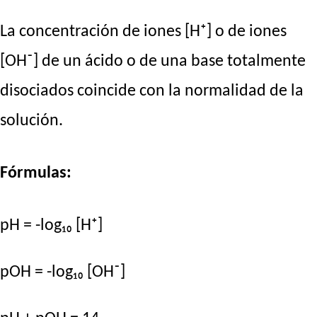
La concentración de iones [H⁺] o de iones
[OH⁻] de un ácido o de una base totalmente
disociados coincide con la normalidad de la
solución.
Fórmulas:
pH = -log₁₀ [H⁺]
pOH = -log₁₀ [OH⁻]