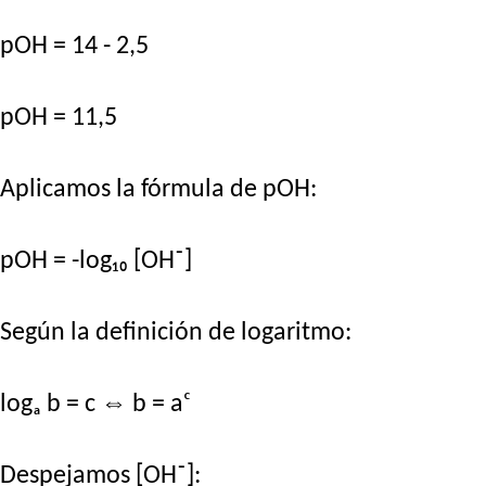
pOH = 14 - 2,5
pOH = 11,5
Aplicamos la fórmula de pOH:
pOH = -log₁₀ [OH⁻]
Según la definición de logaritmo:
logₐ b = c ⇔ b = aᶜ
Despejamos [OH⁻]: