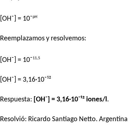
pH
[OH⁻] = 10⁻
Reemplazamos y resolvemos:
11,5
[OH⁻] = 10⁻
[OH⁻] = 3,16·10⁻¹²
Respuesta:
[OH⁻] = 3,16·10⁻¹² iones/l
.
Resolvió:
Ricardo Santiago Netto
. Argentina