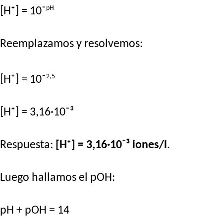
pH
[H⁺] = 10⁻
Reemplazamos y resolvemos:
2,5
[H⁺] = 10⁻
[H⁺] = 3,16·10⁻³
Respuesta:
[H⁺] = 3,16·10⁻³ iones/l
.
Luego hallamos el pOH:
pH + pOH = 14