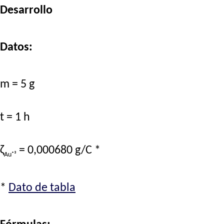
Desarrollo
Datos:
m = 5 g
t = 1 h
ζ
= 0,000680 g/C *
Au⁺³
*
Dato de tabla