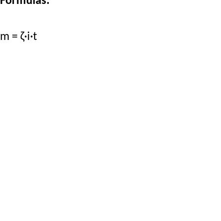
Fórmulas:
m = ζ·i·t