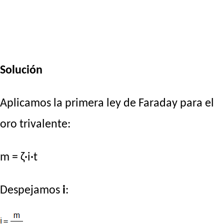
Solución
Aplicamos la primera ley de Faraday para el
oro trivalente:
m = ζ·i·t
Despejamos
i
: