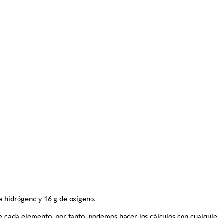
 hidrógeno y 16 g de oxígeno.
 cada elemento, por tanto, podemos hacer los cálculos con cualquier