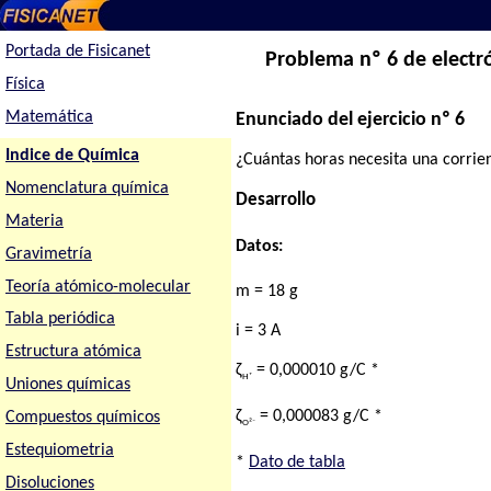
Portada de Fisicanet
Problema nº 6 de electró
Física
Matemática
Enunciado del ejercicio nº 6
Indice de Química
¿Cuántas horas necesita una corrie
Nomenclatura química
Desarrollo
Materia
Datos:
Gravimetría
Teoría atómico-molecular
m = 18 g
Tabla periódica
i = 3 A
Estructura atómica
ζ
= 0,000010 g/C *
H⁺
Uniones químicas
ζ
= 0,000083 g/C *
Compuestos químicos
O²⁻
Estequiometria
*
Dato de tabla
Disoluciones