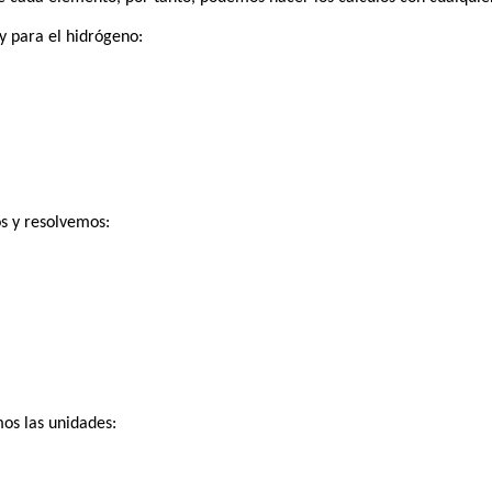
y para el hidrógeno:
s y resolvemos:
os las unidades: