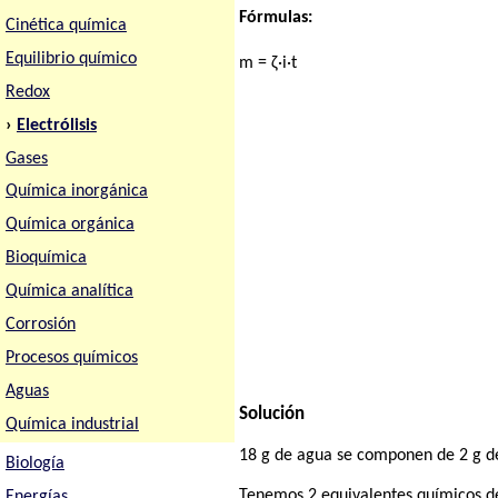
Fórmulas:
Cinética química
Equilibrio químico
m = ζ·i·t
Redox
›
Electrólisis
Gases
Química inorgánica
Química orgánica
Bioquímica
Química analítica
Corrosión
Procesos químicos
Aguas
Solución
Química industrial
18 g de agua se componen de 2 g de
Biología
Tenemos 2 equivalentes químicos de
Energías