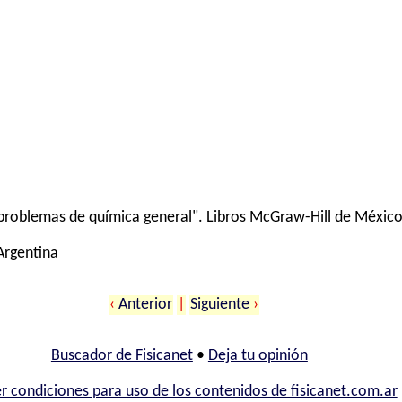
problemas de química general". Libros McGraw-Hill de México 
 Argentina
‹
Anterior
|
Siguiente
›
Buscador de Fisicanet
•
Deja tu opinión
r condiciones para uso de los contenidos de fisicanet.com.ar