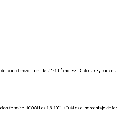
de ácido benzoico es de 2,1·10⁻³ moles/l. Calcular Kₐ para el á
ácido fórmico HCOOH es 1,8·10⁻⁴. ¿Cuál es el porcentaje de io