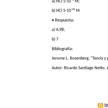
a) HCl 5·10⁻⁸ M;
b) HCl 5·10⁻¹⁰ M
• Respuesta:
a) 6,98;
b) 7
Bibliografía:
Jerome L. Rosenberg. "Teoría y 
Autor:
Ricardo Santiago Netto
.
⚠
Ve