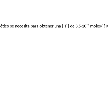
tico se necesita para obtener una [H⁺] de 3,5·10⁻⁴ moles/l? K