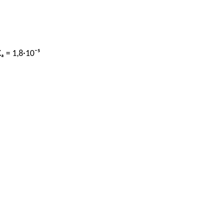
ₐ = 1,8·10⁻⁵