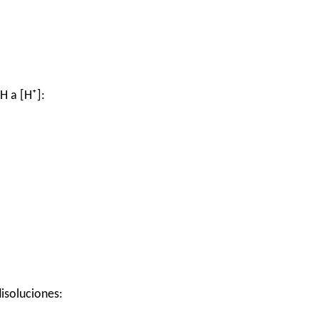
H a [H⁺]:
disoluciones: