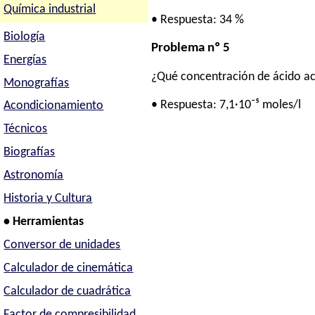
Química industrial
• Respuesta: 34 %
Biología
Problema nº 5
Energías
¿Qué concentración de ácido acé
Monografías
• Respuesta: 7,1·10⁻⁵ moles/l
Acondicionamiento
Técnicos
Biografías
Astronomía
Historia y Cultura
• Herramientas
Conversor de unidades
Calculador de cinemática
Calculador de cuadrática
Factor de compresibilidad