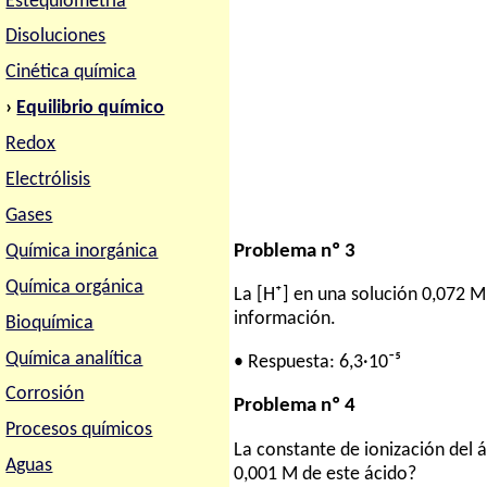
Estequiometria
Disoluciones
Cinética química
›
Equilibrio químico
Redox
Electrólisis
Gases
Problema nº 3
Química inorgánica
Química orgánica
La [H⁺] en una solución 0,072 M 
información.
Bioquímica
Química analítica
• Respuesta: 6,3·10⁻⁵
Corrosión
Problema nº 4
Procesos químicos
La constante de ionización del 
Aguas
0,001 M de este ácido?