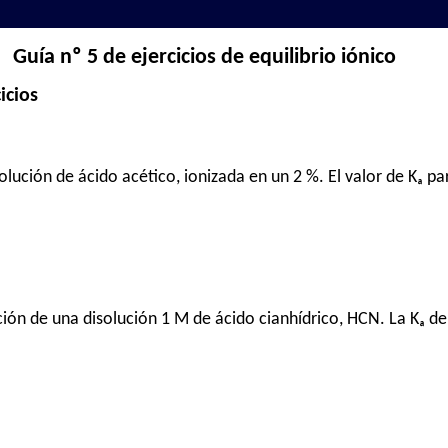
Guía nº 5 de ejercicios de equilibrio iónico
icios
olución de ácido acético, ionizada en un 2 %. El valor de Kₐ p
ción de una disolución 1 M de ácido cianhídrico, HCN. La Kₐ de