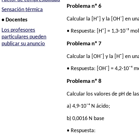
Problema nº 6
Sensación térmica
Calcular la [H⁺] y la [OH⁻] en 
• Docentes
Los profesores
• Respuesta: [H⁺] = 1,3·10⁻³ mol
particulares pueden
Problema nº 7
publicar su anuncio
Calcular la [OH⁻] y la [H⁺] en u
• Respuesta: [OH⁻] = 4,2·10⁻⁴ mo
Problema nº 8
Calcular los valores de pH de la
a) 4,9·10⁻⁴ N ácido;
b) 0,0016 N base
• Respuesta: