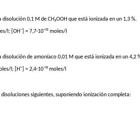
una disolución 0,1 M de CH₃OOH que está ionizada en un 1,3 %.
es/l; [OH⁻] = 7,7·10⁻¹² moles/l
na disolución de amoníaco 0,01 M que está ionizada en un 4,2 
les/l; [H⁺] = 2,4·10⁻¹¹ moles/l
s disoluciones siguientes, suponiendo ionización completa: