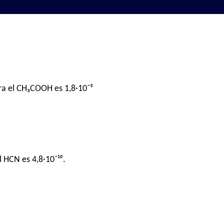
ara el CH₃COOH es 1,8·10⁻⁵
l HCN es 4,8·10⁻¹⁰.