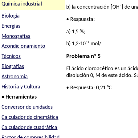
Química industrial
b) la concentración [OH⁻] de un
Biología
• Respuesta:
Energías
a) 1,5 %;
Monografías
b) 1,2·10⁻³ mol/l
Acondicionamiento
Problema nº 5
Técnicos
Biografías
El ácido cloroacético es un ácid
disolución 0, M de este ácido. S
Astronomía
Historia y Cultura
• Respuesta: 0,21 °C
• Herramientas
Conversor de unidades
Calculador de cinemática
Calculador de cuadrática
Factor de compresibilidad