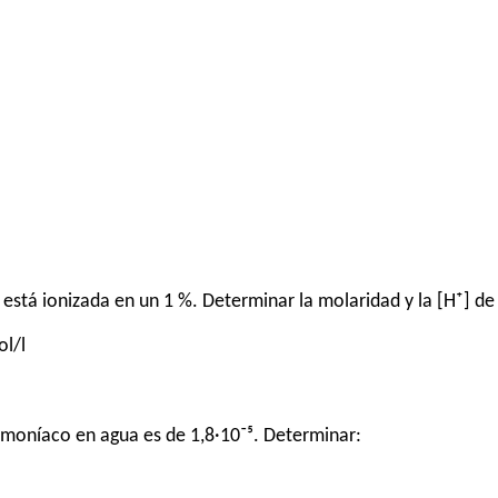
está ionizada en un 1 %. Determinar la molaridad y la [H⁺] de l
ol/l
amoníaco en agua es de 1,8·10⁻⁵. Determinar: