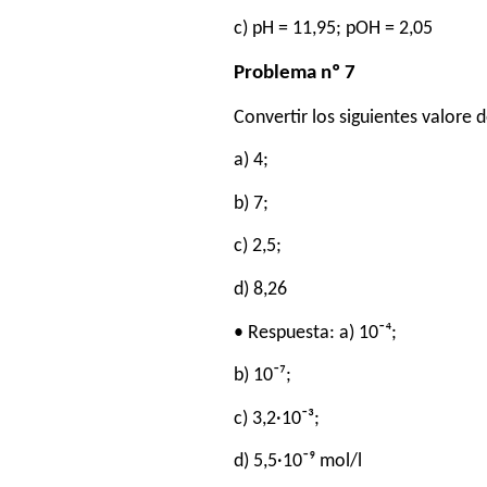
c) pH = 11,95; pOH = 2,05
Problema nº 7
Convertir los siguientes valore 
a) 4;
b) 7;
c) 2,5;
d) 8,26
• Respuesta: a) 10⁻⁴;
b) 10⁻⁷;
c) 3,2·10⁻³;
d) 5,5·10⁻⁹ mol/l