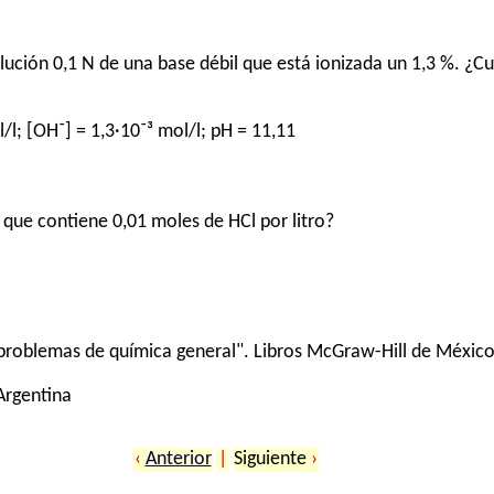
lución 0,1 N de una base débil que está ionizada un 1,3 %. ¿Cuá
/l; [OH⁻] = 1,3·10⁻³ mol/l; pH = 11,11
 que contiene 0,01 moles de HCl por litro?
problemas de química general". Libros McGraw-Hill de México 
 Argentina
‹
Anterior
|
Siguiente
›