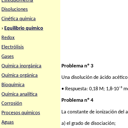
Estequiometria
Disoluciones
Cinética química
›
Equilibrio químico
Redox
Electrólisis
Gases
Problema nº 3
Química inorgánica
Química orgánica
Una disolución de ácido acético 
Bioquímica
• Respuesta: 0,18 M; 1,8·10⁻³ m
Química analítica
Problema nº 4
Corrosión
La constante de ionización del 
Procesos químicos
Aguas
a) el grado de disociación;