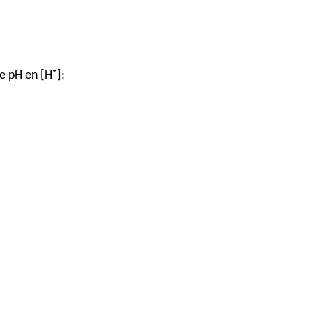
de pH en [H⁺]: