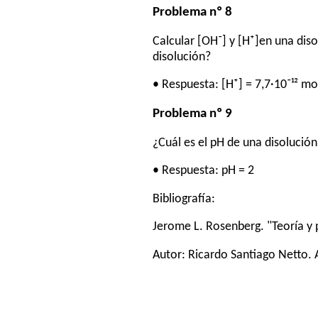
Problema nº 8
Calcular [OH⁻] y [H⁺]en una diso
disolución?
• Respuesta: [H⁺] = 7,7·10⁻¹² mol
Problema nº 9
¿Cuál es el pH de una disolución
• Respuesta: pH = 2
Bibliografía:
Jerome L. Rosenberg. "Teoría y 
Autor:
Ricardo Santiago Netto
.