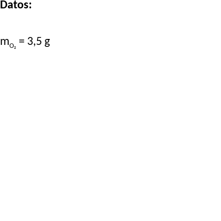
Datos:
m
= 3,5 g
O₂