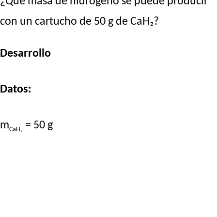
¿Qué masa de hidrógeno se puede producir
con un cartucho de 50 g de CaH₂?
Desarrollo
Datos:
m
= 50 g
CaH₂