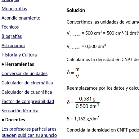
Monografías
Solución
Acondicionamiento
Convertimos las unidades de volum
Técnicos
V
= 500 cm³ = 500 cm³·(1 dm³
sustancia
Biografías
Astronomía
V
= 0,500 dm³
sustancia
Historia y Cultura
Calculamos la densidad en CNPT de
• Herramientas
Conversor de unidades
Calculador de cinemática
Reemplazamos por los datos y calc
Calculador de cuadrática
Factor de compresibilidad
Sensación térmica
δ = 1,162 g/dm³
• Docentes
Los profesores particulares
Conocida la densidad en CNPT podem
pueden publicar su anuncio