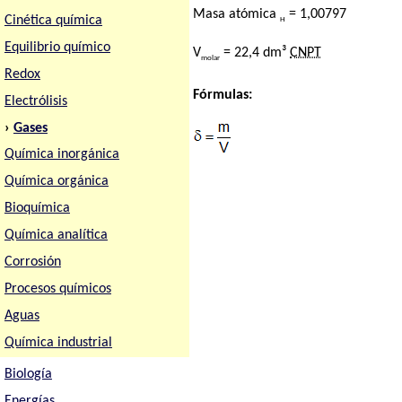
Masa atómica
= 1,00797
Cinética química
H
Equilibrio químico
V
= 22,4 dm³
CNPT
molar
Redox
Fórmulas:
Electrólisis
›
Gases
Química inorgánica
Química orgánica
Bioquímica
Química analítica
Corrosión
Procesos químicos
Aguas
Química industrial
Biología
Energías