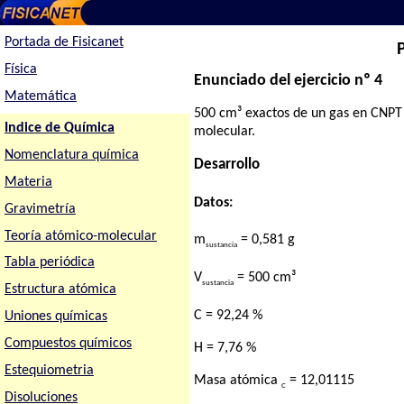
Portada de Fisicanet
Física
Enunciado del ejercicio nº 4
Matemática
500 cm³ exactos de un gas en CNPT p
Indice de Química
molecular.
Nomenclatura química
Desarrollo
Materia
Datos:
Gravimetría
Teoría atómico-molecular
m
= 0,581 g
sustancia
Tabla periódica
V
= 500 cm³
sustancia
Estructura atómica
C = 92,24 %
Uniones químicas
Compuestos químicos
H = 7,76 %
Estequiometria
Masa atómica
= 12,01115
C
Disoluciones