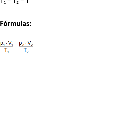
T₁ = T₂ = T
Fórmulas: