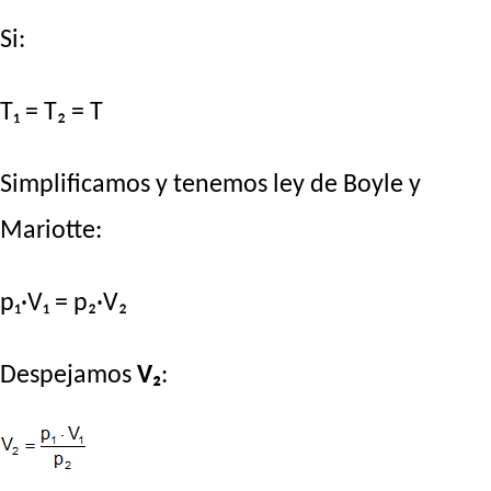
Si:
T₁ = T₂ = T
Simplificamos y tenemos ley de Boyle y
Mariotte:
p₁·V₁ = p₂·V₂
Despejamos
V₂
: