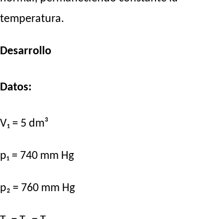
temperatura.
Desarrollo
Datos:
V₁ = 5 dm³
p₁ = 740 mm Hg
p₂ = 760 mm Hg