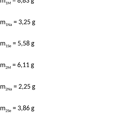
m
= 8,83 g
1M
m
= 3,25 g
1Na
m
= 5,58 g
1Se
m
= 6,11 g
2M
m
= 2,25 g
2Na
m
= 3,86 g
2Se