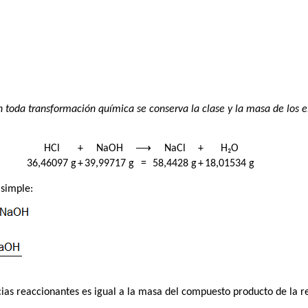
n toda transformación química se conserva la clase y la masa de los 
HCl
+
NaOH
⟶
NaCl
+
H₂O
36,46097 g
+
39,99717 g
=
58,4428 g
+
18,01534 g
 simple:
ias reaccionantes es igual a la masa del compuesto producto de la r