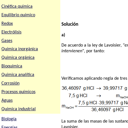
Cinética química
Equilibrio químico
Redox
Solución
Electrólisis
a)
Gases
De acuerdo a la ley de Lavoisier, "
e
Química inorgánica
intervienen
", por tanto:
Química orgánica
Bioquímica
Química analítica
Verificamos aplicando regla de tres
Corrosión
Procesos químicos
Aguas
Química industrial
Biología
La suma de las masas de las sustanc
Lavoisier.
Energías