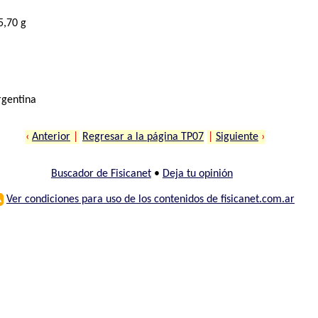
5,70 g
rgentina
‹
Anterior
|
Regresar a la página TP07
|
Siguiente
›
Buscador de Fisicanet
•
Deja tu opinión
⚠
Ver condiciones para uso de los contenidos de fisicanet.com.ar