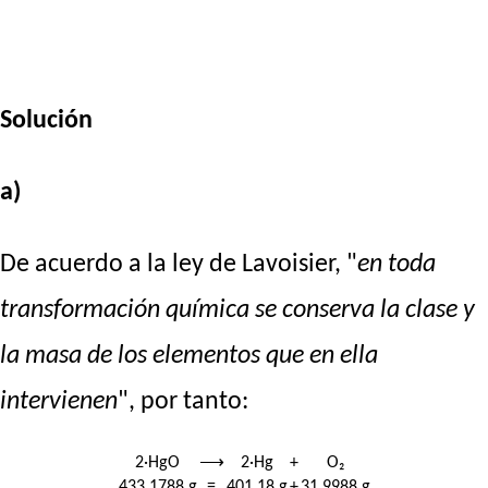
Solución
a)
De acuerdo a la ley de Lavoisier, "
en toda
transformación química se conserva la clase y
la masa de los elementos que en ella
intervienen
", por tanto:
2·HgO
⟶
2·Hg
+
O₂
433,1788 g
=
401,18 g
+
31,9988 g