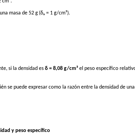
2 cm³.
una masa de 52 g (δₐ = 1 g/cm³).
te, si la densidad es
δ = 8,08 g/cm³
el peso específico relati
bién se puede expresar como la razón entre la densidad de una
sidad y peso específico