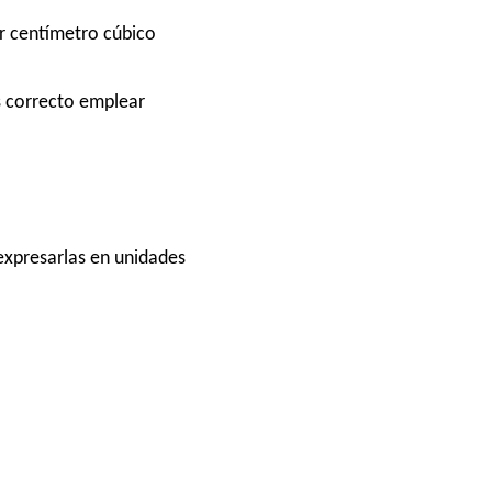
or centímetro cúbico
s correcto emplear
expresarlas en unidades