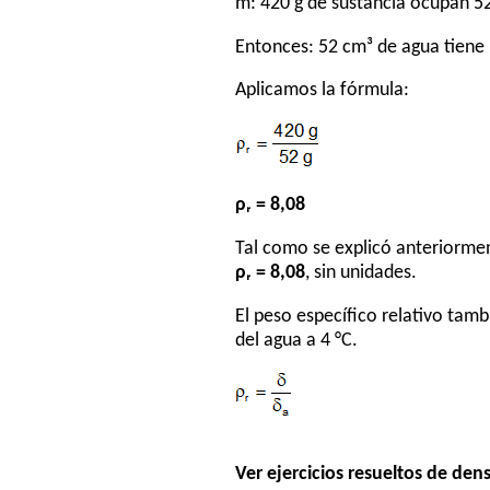
m: 420 g de sustancia ocupan 5
Entonces: 52 cm³ de agua tiene 
Aplicamos la fórmula:
ρᵣ = 8,08
Tal como se explicó anteriormen
ρᵣ = 8,08
, sin unidades.
El peso específico relativo tam
del agua a 4 °C.
Ver ejercicios resueltos de den