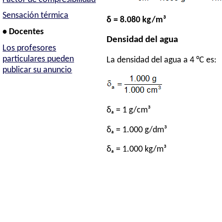
Sensación térmica
δ = 8.080 kg/m³
• Docentes
Densidad del agua
Los profesores
particulares pueden
La densidad del agua a 4 °C es:
publicar su anuncio
δₐ = 1 g/cm³
δₐ = 1.000 g/dm³
δₐ = 1.000 kg/m³