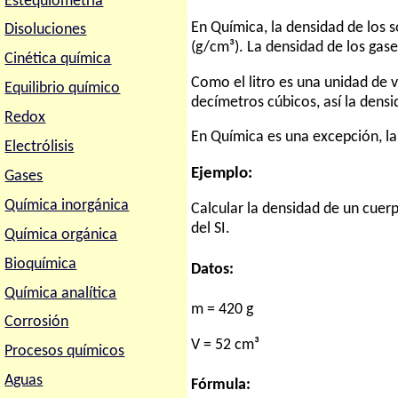
Estequiometria
En Química, la densidad de los 
Disoluciones
(g/cm³). La densidad de los gase
Cinética química
Como el litro es una unidad de
Equilibrio químico
decímetros cúbicos, así la dens
Redox
En Química es una excepción, la 
Electrólisis
Ejemplo:
Gases
Química inorgánica
Calcular la densidad de un cue
del SI.
Química orgánica
Bioquímica
Datos:
Química analítica
m = 420 g
Corrosión
V = 52 cm³
Procesos químicos
Aguas
Fórmula: