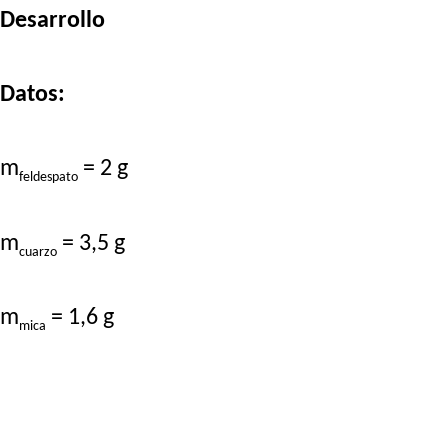
Desarrollo
Datos:
m
= 2 g
feldespato
m
= 3,5 g
cuarzo
m
= 1,6 g
mica