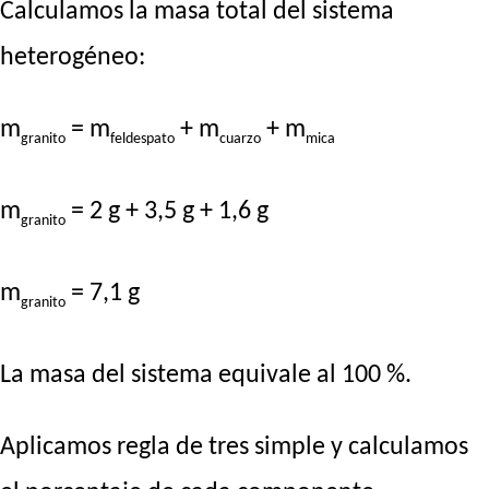
Calculamos la masa total del sistema
heterogéneo:
m
= m
+ m
+ m
granito
feldespato
cuarzo
mica
m
= 2 g + 3,5 g + 1,6 g
granito
m
= 7,1 g
granito
La masa del sistema equivale al 100 %.
Aplicamos regla de tres simple y calculamos