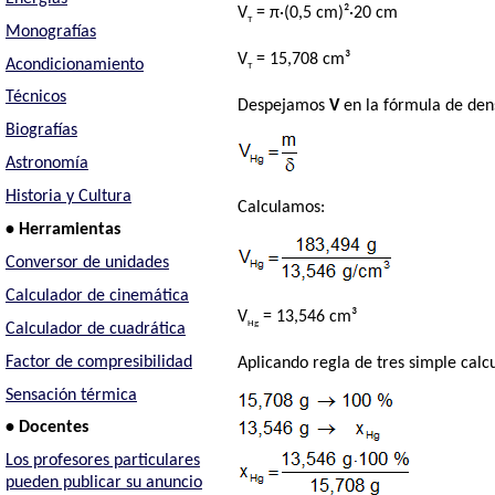
V
= π·(0,5 cm)²·20 cm
T
Monografías
V
= 15,708 cm³
Acondicionamiento
T
Técnicos
Despejamos
V
en la fórmula de den
Biografías
Astronomía
Historia y Cultura
Calculamos:
• Herramientas
Conversor de unidades
Calculador de cinemática
V
= 13,546 cm³
Hg
Calculador de cuadrática
Factor de compresibilidad
Aplicando regla de tres simple calc
Sensación térmica
• Docentes
Los profesores particulares
pueden publicar su anuncio