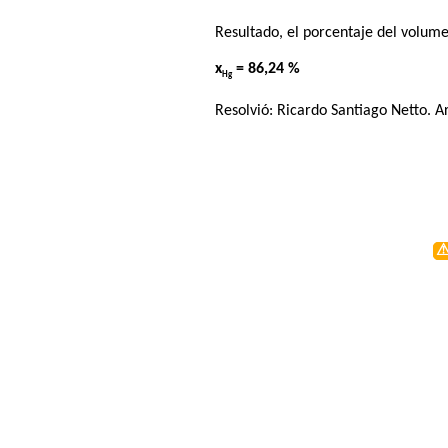
Resultado, el porcentaje del volum
x
= 86,24 %
Hg
Resolvió:
Ricardo Santiago Netto
. A