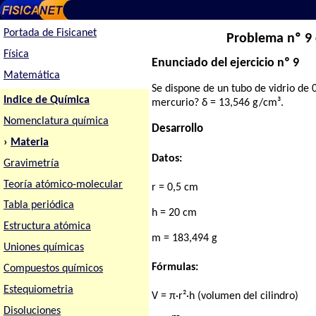
Portada de Fisicanet
Problema nº 9 
Física
Enunciado del ejercicio nº 9
Matemática
Se dispone de un tubo de vidrio de
Indice de Química
mercurio? δ = 13,546 g/cm³.
Nomenclatura química
Desarrollo
›
Materia
Datos:
Gravimetría
Teoría atómico-molecular
r = 0,5 cm
Tabla periódica
h = 20 cm
Estructura atómica
m = 183,494 g
Uniones químicas
Fórmulas:
Compuestos químicos
Estequiometria
V = π·r²·h (volumen del cilindro)
Disoluciones