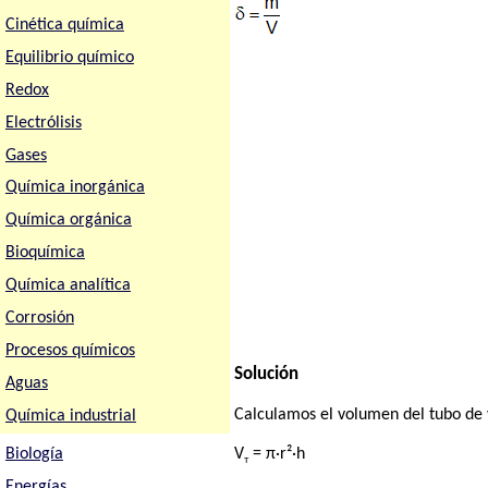
Cinética química
Equilibrio químico
Redox
Electrólisis
Gases
Química inorgánica
Química orgánica
Bioquímica
Química analítica
Corrosión
Procesos químicos
Solución
Aguas
Calculamos el volumen del tubo de 
Química industrial
Biología
V
= π·r²·h
T
Energías