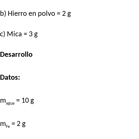
b) Hierro en polvo = 2 g
c) Mica = 3 g
Desarrollo
Datos:
m
= 10 g
agua
m
= 2 g
Fe