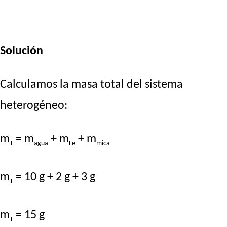
Solución
Calculamos la masa total del sistema
heterogéneo:
m
= m
+ m
+ m
T
agua
Fe
mica
m
= 10 g + 2 g + 3 g
T
m
= 15 g
T