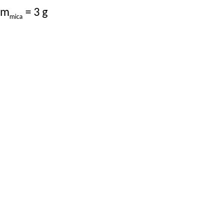
m
= 3 g
mica