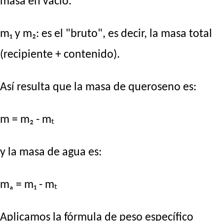
masa en vacío.
m₁ y m₂: es el "bruto", es decir, la masa total
(recipiente + contenido).
Así resulta que la masa de queroseno es:
m = m₂ - mₜ
y la masa de agua es:
mₐ = m₁ - mₜ
Aplicamos la fórmula de peso específico