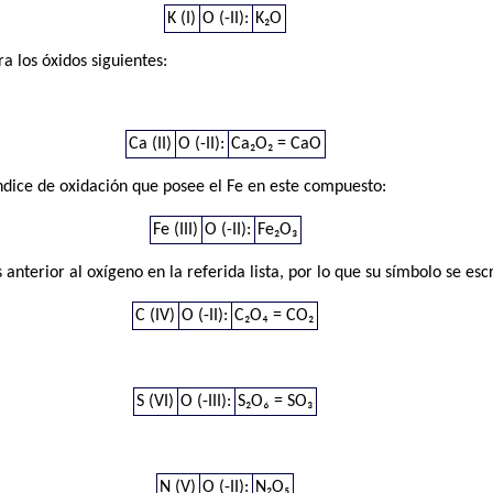
K (I)
O (-II):
K₂O
 los óxidos siguientes:
Ca (II)
O (-II):
Ca₂O₂ = CaO
l índice de oxidación que posee el Fe en este compuesto:
Fe (III)
O (-II):
Fe₂O₃
s anterior al oxígeno en la referida lista, por lo que su símbolo se esc
C (IV)
O (-II):
C₂O₄ = CO₂
S (VI)
O (-III):
S₂O₆ = SO₃
N (V)
O (-II):
N₂O₅