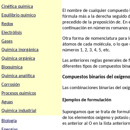
Cinética química
El nombre de cualquier compuesto b
Equilibrio químico
fórmula más a la derecha seguido d
precedido de la preposición
de
. En 
Redox
continuación en números romanos y e
Electrólisis
Otra forma de nomenclatura para l
Gases
átomos de cada molécula, o lo que e
Química inorgánica
números 1, 2, 3, 4, 5, etc.
Química orgánica
Las anteriores reglas generales de
diferentes tipos de compuestos bina
Bioquímica
Química analítica
Compuestos binarios del oxígen
Corrosión
Las combinaciones binarias del oxí
Procesos químicos
Ejemplos de formulación
Aguas
Química industrial
Supongamos que se trata de formular
de los elementos oxígeno y potasio
Biología
es anterior al O en la lista anterio
Energías