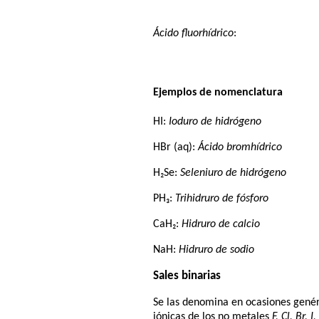
Ácido fluorhídrico
:
Ejemplos de nomenclatura
HI:
Ioduro de hidrógeno
HBr (aq):
Ácido bromhídrico
H₂Se:
Seleniuro de hidrógeno
PH₃:
Trihidruro de fósforo
CaH₂:
Hidruro de calcio
NaH:
Hidruro de sodio
Sales binarias
Se las denomina en ocasiones gen
iónicas de los no metales
F, Cl, Br, I