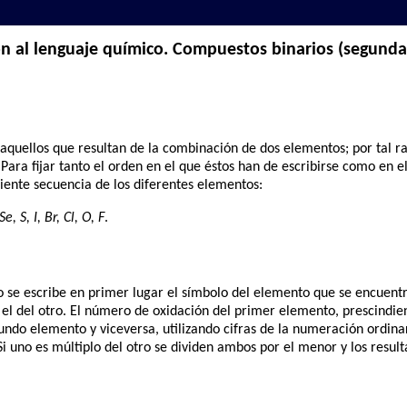
ón al lenguaje químico. Compuestos binarios (segunda
quellos que resultan de la combinación de dos elementos; por tal r
Para fijar tanto el orden en el que éstos han de escribirse como en e
ente secuencia de los diferentes elementos:
e, S, I, Br, Cl, O, F
.
 se escribe en primer lugar el símbolo del elemento que se encuentr
 el del otro. El número de oxidación del primer elemento, prescindie
ndo elemento y viceversa, utilizando cifras de la numeración ordinar
Si uno es múltiplo del otro se dividen ambos por el menor y los result