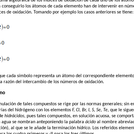
uma algebraica de los índices de oxidación de cada uno de los átomo
ra conseguirlo los átomos de cada elemento han de intervenir en núm
s de oxidación. Tomando por ejemplo los casos anteriores se tiene:
ue cada símbolo representa un átomo del correspondiente elemento,
la razón del intercambio de los números de oxidación.
eno
ulación de tales compuestos se rige por las normas generales; sin e
rias del hidrógeno con los elementos
F, Cl, Br, I, S, Se, Te
, que le sigu
 de
hidrácidos
, pues tales compuestos, en solución acuosa, se comport
en agua se nombran anteponiendo la palabra
ácido
al nombre abreviad
ión), al que se le añade la terminación
hídrico
. Los referidos elemen