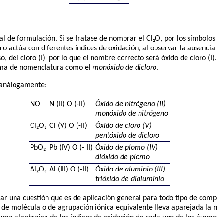
 al de formulación. Si se tratase de nombrar el Cl₂O, por los símbolos
ro actúa con diferentes índices de oxidación, al observar la ausencia
o, del cloro (I), por lo que el nombre correcto será óxido de cloro (
rma de nomenclatura como el
monóxido de dicloro
.
 análogamente:
NO
N (II) O (-II)
Óxido de nitrógeno (II)
monóxido de nitrógeno
Cl₂O₅
Cl (V) O (-II)
Óxido de cloro (V)
pentóxido de dicloro
PbO₂
Pb (IV) O (- II)
Óxido de plomo (IV)
dióxido de plomo
Al₂O₃
Al (III) O (-II)
Óxido de aluminio (III)
trióxido de dialuminio
lar una cuestión que es de aplicación general para todo tipo de comp
 de molécula o de agrupación iónica equivalente lleva aparejada la ne