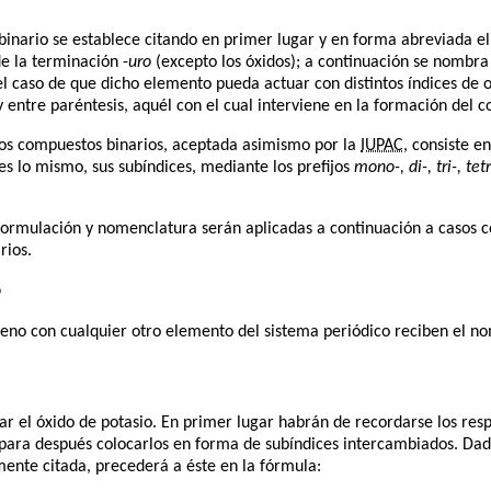
inario se establece citando en primer lugar y en forma abreviada el
e la terminación -
uro
(excepto los óxidos); a continuación se nombra
el caso de que dicho elemento pueda actuar con distintos índices de o
ntre paréntesis, aquél con el cual interviene en la formación del co
os compuestos binarios, aceptada asimismo por la
IUPAC
, consiste e
s lo mismo, sus subíndices, mediante los prefijos
mono-, di-, tri-, tet
 formulación y nomenclatura serán aplicadas a continuación a casos 
rios.
o
geno con cualquier otro elemento del sistema periódico reciben el 
 el óxido de potasio. En primer lugar habrán de recordarse los resp
 para después colocarlos en forma de subíndices intercambiados. Dado
rmente citada, precederá a éste en la fórmula: