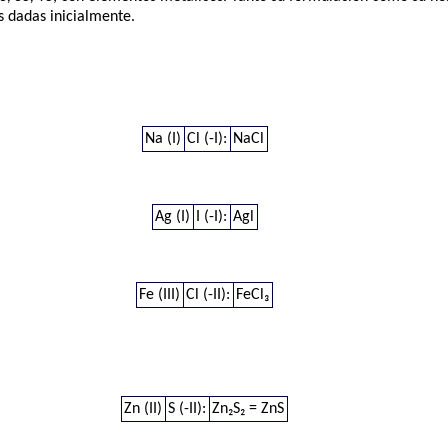
s dadas inicialmente.
Na (I)
Cl (-I):
NaCl
Ag (I)
I (-I):
Agl
Fe (III)
Cl (-II):
FeCl₃
Zn (II)
S (-II):
Zn₂S₂ = ZnS