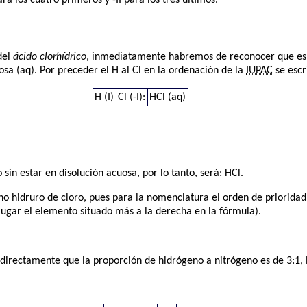
a los cuatro primeros y -II para los tres últimos.
del
ácido clorhídrico
, inmediatamente habremos de reconocer que es
osa (aq). Por preceder el H al Cl en la ordenación de la
IUPAC
se escr
H (I)
Cl (-I):
HCl (aq)
in estar en disolución acuosa, por lo tanto, será: HCl.
no hidruro de cloro, pues para la nomenclatura el orden de prioridad 
ugar el elemento situado más a la derecha en la fórmula).
directamente que la proporción de hidrógeno a nitrógeno es de 3:1, 