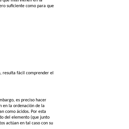
s que intervienen en la
ero suficiente como para que
 resulta fácil comprender el
mbargo, es preciso hacer
en en la ordenación de la
an como ácidos. Por esta
o del elemento (que junto
tos actúan en tal caso con su