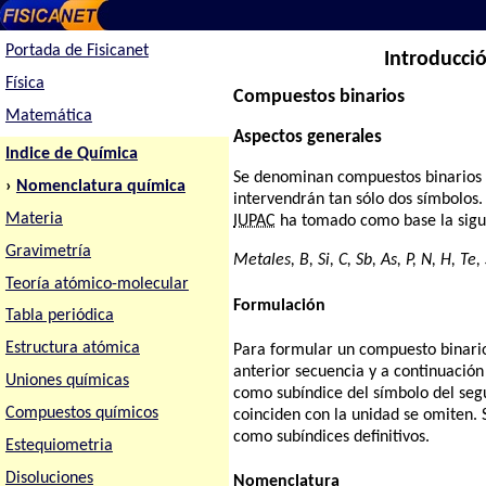
Portada de Fisicanet
Introducci
Física
Compuestos binarios
Matemática
Aspectos generales
Indice de Química
Se denominan compuestos binarios a
›
Nomenclatura química
intervendrán tan sólo dos símbolos. 
Materia
IUPAC
ha tomado como base la sigui
Gravimetría
Metales, B, Si, C, Sb, As, P, N, H, Te, S
Teoría atómico-molecular
Formulación
Tabla periódica
Estructura atómica
Para formular un compuesto binario
anterior secuencia y a continuación
Uniones químicas
como subíndice del símbolo del segu
Compuestos químicos
coinciden con la unidad se omiten. 
como subíndices definitivos.
Estequiometria
Disoluciones
Nomenclatura