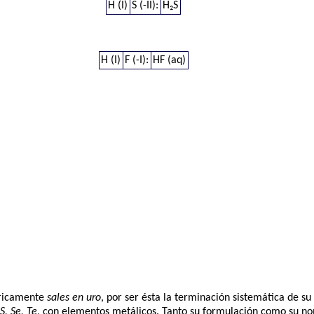
H (I)
S (-II):
H₂S
H (I)
F (-I):
HF (aq)
éricamente
sales en uro
, por ser ésta la terminación sistemática de 
, S, Se, Te
, con elementos metálicos. Tanto su formulación como su no