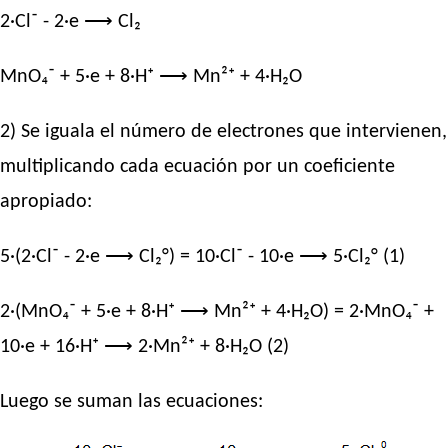
2·Cl⁻ - 2·e ⟶ Cl₂
MnO₄⁻ + 5·e + 8·H⁺ ⟶ Mn²⁺ + 4·H₂O
2) Se iguala el número de electrones que intervienen,
multiplicando cada ecuación por un coeficiente
apropiado:
5·(2·Cl⁻ - 2·e ⟶ Cl₂°) = 10·Cl⁻ - 10·e ⟶ 5·Cl₂° (1)
2·(MnO₄⁻ + 5·e + 8·H⁺ ⟶ Mn²⁺ + 4·H₂O) = 2·MnO₄⁻ +
10·e + 16·H⁺ ⟶ 2·Mn²⁺ + 8·H₂O (2)
Luego se suman las ecuaciones: