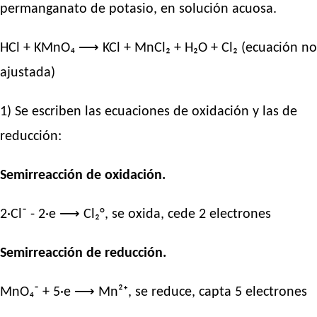
permanganato de potasio, en solución acuosa.
HCl + KMnO₄ ⟶ KCl + MnCl₂ + H₂O + Cl₂ (ecuación no
ajustada)
1) Se escriben las ecuaciones de oxidación y las de
reducción:
Semirreacción de oxidación.
2·Cl⁻ - 2·e ⟶ Cl₂°, se oxida, cede 2 electrones
Semirreacción de reducción.
MnO₄⁻ + 5·e ⟶ Mn²⁺, se reduce, capta 5 electrones