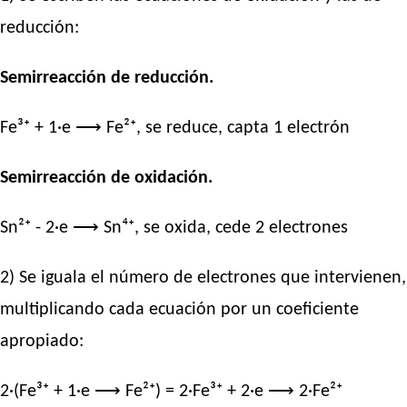
reducción:
Semirreacción de reducción.
Fe³⁺ + 1·e ⟶ Fe²⁺, se reduce, capta 1 electrón
Semirreacción de oxidación.
Sn²⁺ - 2·e ⟶ Sn⁴⁺, se oxida, cede 2 electrones
2) Se iguala el número de electrones que intervienen,
multiplicando cada ecuación por un coeficiente
apropiado:
2·(Fe³⁺ + 1·e ⟶ Fe²⁺) = 2·Fe³⁺ + 2·e ⟶ 2·Fe²⁺