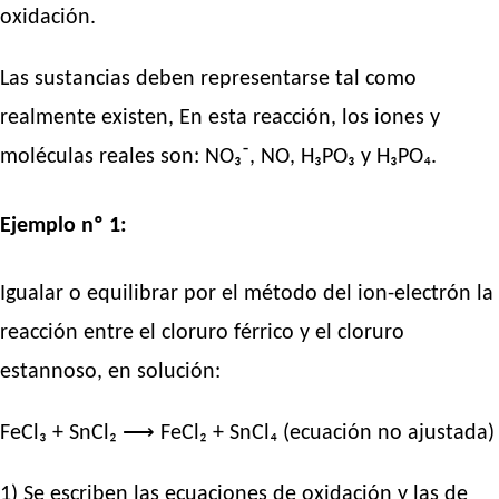
oxidación.
Las sustancias deben representarse tal como
realmente existen, En esta reacción, los iones y
moléculas reales son: NO₃⁻, NO, H₃PO₃ y H₃PO₄.
Ejemplo nº 1:
Igualar o equilibrar por el método del ion-electrón la
reacción entre el cloruro férrico y el cloruro
estannoso, en solución:
FeCl₃ + SnCl₂ ⟶ FeCl₂ + SnCl₄ (ecuación no ajustada)
1) Se escriben las ecuaciones de oxidación y las de