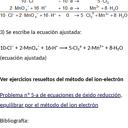
3) Se escribe la ecuación ajustada:
10·Cl⁻ + 2·MnO₄⁻ + 16·H⁺ ⟶ 5·Cl₂° + 2·Mn²⁺ + 8·H₂O
(ecuación ajustada)
Ver ejercicios resueltos del método del ion-electrón
Problema nº 5-a de ecuaciones de óxido reducción,
equilibrar por el método del ion electrón
Bibliografía: