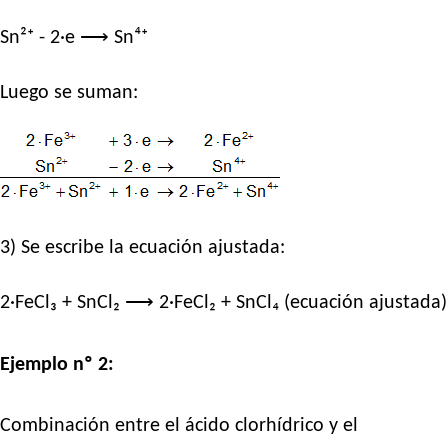
Sn²⁺ - 2·e ⟶ Sn⁴⁺
Luego se suman:
3) Se escribe la ecuación ajustada:
2·FeCl₃ + SnCl₂ ⟶ 2·FeCl₂ + SnCl₄ (ecuación ajustada)
Ejemplo nº 2:
Combinación entre el ácido clorhídrico y el