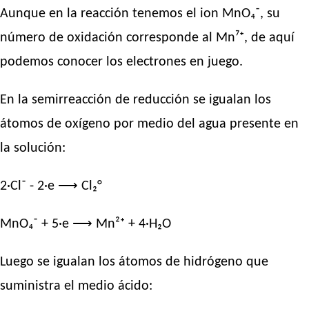
Aunque en la reacción tenemos el ion MnO₄⁻, su
número de oxidación corresponde al Mn⁷⁺, de aquí
podemos conocer los electrones en juego.
En la semirreacción de reducción se igualan los
átomos de oxígeno por medio del agua presente en
la solución:
2·Cl⁻ - 2·e ⟶ Cl₂°
MnO₄⁻ + 5·e ⟶ Mn²⁺ + 4·H₂O
Luego se igualan los átomos de hidrógeno que
suministra el medio ácido: