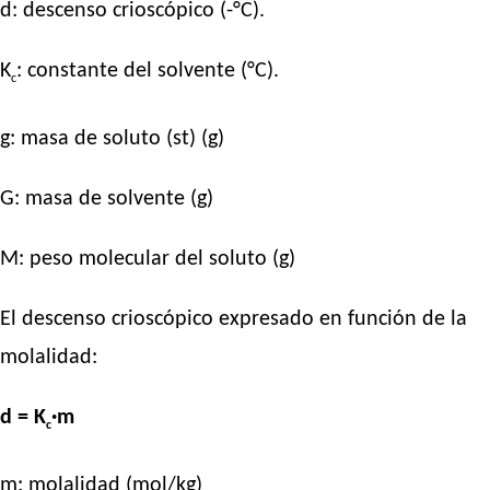
d: descenso crioscópico (-°C).
K
: constante del solvente (°C).
c
g: masa de soluto (st) (g)
G: masa de solvente (g)
M: peso molecular del soluto (g)
El descenso crioscópico expresado en función de la
molalidad:
d = K
·m
c
m: molalidad (mol/kg)