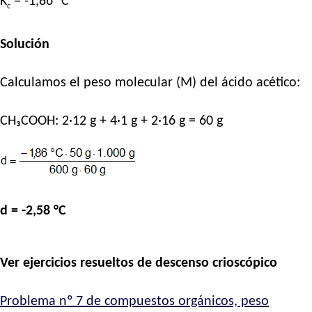
K
= -1,86 °C
c
Solución
Calculamos el peso molecular (M) del ácido acético:
CH₃COOH: 2·12 g + 4·1 g + 2·16 g = 60 g
d = -2,58 °C
Ver ejercicios resueltos de descenso crioscópico
Problema nº 7 de compuestos orgánicos, peso