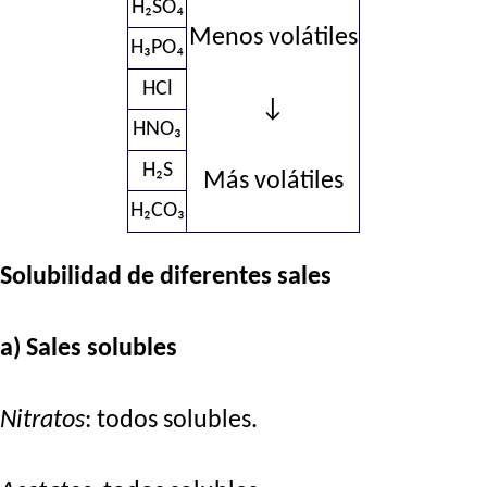
H₂SO₄
Menos volátiles
H₃PO₄
HCl
↓
HNO₃
H₂S
Más volátiles
H₂CO₃
Solubilidad de diferentes sales
a) Sales solubles
Nitratos
: todos solubles.