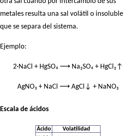
otra sal cuando por intercambio de sus
metales resulta una sal volátil o insoluble
que se separa del sistema.
Ejemplo:
2·NaCl + HgSO₄ ⟶ Na₂SO₄ + HgCl₂↑
AgNO₃ + NaCl ⟶ AgCl↓ + NaNO₃
Escala de ácidos
Ácido
Volatilidad