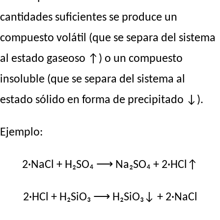
cantidades suficientes se produce un
compuesto volátil (que se separa del sistema
al estado gaseoso ↑) o un compuesto
insoluble (que se separa del sistema al
estado sólido en forma de precipitado ↓).
Ejemplo:
2·NaCl + H₂SO₄ ⟶ Na₂SO₄ + 2·HCl↑
2·HCl + H₂SiO₃ ⟶ H₂SiO₃↓ + 2·NaCl