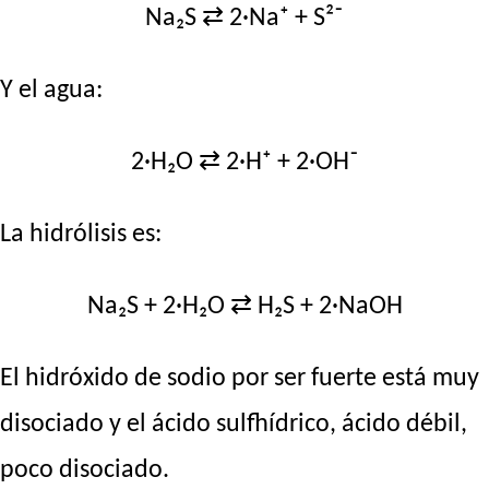
Na₂S ⇄ 2·Na⁺ + S²⁻
Y el agua:
2·H₂O ⇄ 2·H⁺ + 2·OH⁻
La hidrólisis es:
Na₂S + 2·H₂O ⇄ H₂S + 2·NaOH
El hidróxido de sodio por ser fuerte está muy
disociado y el ácido sulfhídrico, ácido débil,
poco disociado.