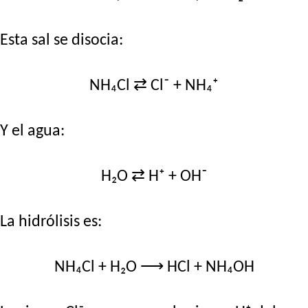
Esta sal se disocia:
NH₄Cl ⇄ Cl⁻ + NH₄⁺
Y el agua:
H₂O ⇄ H⁺ + OH⁻
La hidrólisis es:
NH₄Cl + H₂O ⟶ HCl + NH₄OH