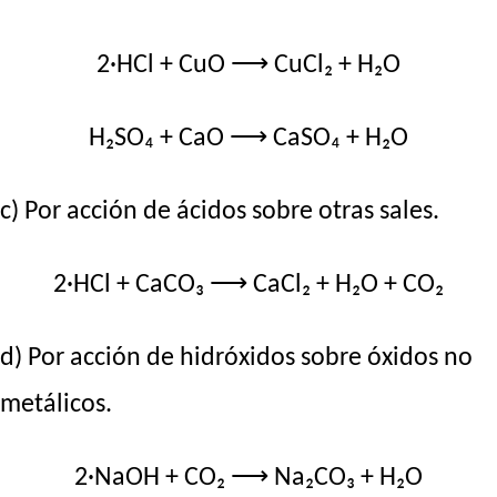
2·HCl + CuO ⟶ CuCl₂ + H₂O
H₂SO₄ + CaO ⟶ CaSO₄ + H₂O
c) Por acción de ácidos sobre otras sales.
2·HCl + CaCO₃ ⟶ CaCl₂ + H₂O + CO₂
d) Por acción de hidróxidos sobre óxidos no
metálicos.
2·NaOH + CO₂ ⟶ Na₂CO₃ + H₂O