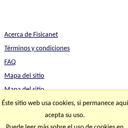
Acerca de Fisicanet
Términos y condiciones
FAQ
Mapa del sitio
Mapa del sitio
Éste sitio web usa cookies, si permanece aqu
Contacto
acepta su uso.
Copyright © 2.000-2.028 Fisicanet ® Todos los
Puede leer más sobre el uso de cookies en