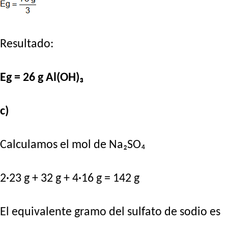
Resultado:
Eg = 26 g Al(OH)₃
c)
Calculamos el mol de Na₂SO₄
2·23 g + 32 g + 4·16 g = 142 g
El equivalente gramo del sulfato de sodio es