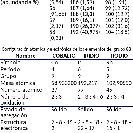
(abundancia %)
(5,84)
186 (1,59)
98 (1,91)
56
187 (1,64)
99 (12,72)
(91,68)
188 (13,3)
100 (12,7)
57
189 (16,1)
101 (17,0)
(2,17)
190 (26,377)
102 (31,6)
58
192 (40,975)
104 (18,5)
(0,31)
Configuración atómica y electrónica de los elementos del grupo 8B
Nombre
COBALTO
IRIDIO
RODIO
Símbolo
Co
Ir
Rh
Período
4
6
5
Grupo
9
9
9
Masa atómica
58,933200
192,217
102,90550
Número atómico
27
77
45
Número de
2 ; 3
2 ; 3 ; 4 ; 6
2 ; 3 ; 4
oxidación
Estado de
Sólido
Sólido
Sólido
agregación
Estructura
2 - 8 - 15 -
2 - 8 - 18 -
2 - 8 - 18 -
electrónica
2
32 - 17
16 - 1