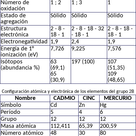
Número de
1 ; 2
1 ; 3
1
oxidación
Estado de
Sólido
Sólido
Sólido
agregación
Estructura
2 - 8 -
2 - 8 - 18 - 32
2 - 8 - 18 -
electrónica
18 - 1
- 18 - 1
18 - 1
Electronegatividad
1,9
2,4
1,9
Energía de 1°
7,726
9,225
7,576
ionización (eV)
Isótopos
63
197 (100)
107
(abundancia %)
(69,1)
(51,35)
65
109
(30,9)
(48,65)
Configuración atómica y electrónica de los elementos del grupo 2B
Nombre
CADMIO
CINC
MERCURIO
Símbolo
Cd
Zn
Hg
Período
5
4
6
Grupo
12
12
12
Masa atómica
112,411
65,39
200,59
Número atómico
48
30
80