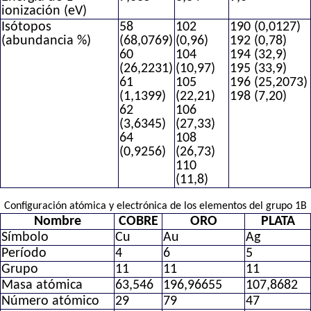
ionización (eV)
Isótopos
58
102
190 (0,0127)
(abundancia %)
(68,0769)
(0,96)
192 (0,78)
60
104
194 (32,9)
(26,2231)
(10,97)
195 (33,9)
61
105
196 (25,2073)
(1,1399)
(22,21)
198 (7,20)
62
106
(3,6345)
(27,33)
64
108
(0,9256)
(26,73)
110
(11,8)
Configuración atómica y electrónica de los elementos del grupo 1B
Nombre
COBRE
ORO
PLATA
Símbolo
Cu
Au
Ag
Período
4
6
5
Grupo
11
11
11
Masa atómica
63,546
196,96655
107,8682
Número atómico
29
79
47