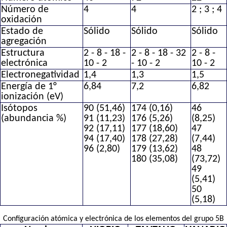
Número de
4
4
2 ; 3 ; 4
oxidación
Estado de
Sólido
Sólido
Sólido
agregación
Estructura
2 - 8 - 18 -
2 - 8 - 18 - 32
2 - 8 -
electrónica
10 - 2
- 10 - 2
10 - 2
Electronegatividad
1,4
1,3
1,5
Energía de 1°
6,84
7,2
6,82
ionización (eV)
Isótopos
90 (51,46)
174 (0,16)
46
(abundancia %)
91 (11,23)
176 (5,26)
(8,25)
92 (17,11)
177 (18,60)
47
94 (17,40)
178 (27,28)
(7,44)
96 (2,80)
179 (13,62)
48
180 (35,08)
(73,72)
49
(5,41)
50
(5,18)
Configuración atómica y electrónica de los elementos del grupo 5B