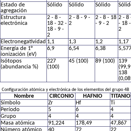
Estado de
Sólido
Sólido
Sólido
Sóli
agregación
Estructura
2 - 8 -
2 - 8 - 9 -
2 - 8 - 18
2 - 8
electrónica
18 - 32 -
2
- 9 - 2
- 18 -
18 - 9 -
2
2
Electronegatividad
1,1
1,3
1,2
1,17
Energía de 1°
6,9
6,54
6,38
5,57
ionización (eV)
Isótopos
227
45 (100)
89 (100)
139
(abundancia %)
(100)
(99,9
138
(0,08
Configuración atómica y electrónica de los elementos del grupo 4B
Nombre
CIRCONIO
HAFNIO
TITANIO
Símbolo
Zr
Hf
Ti
Período
5
6
4
Grupo
4
4
4
Masa atómica
91,224
178,49
47,867
Número atómico
40
72
22