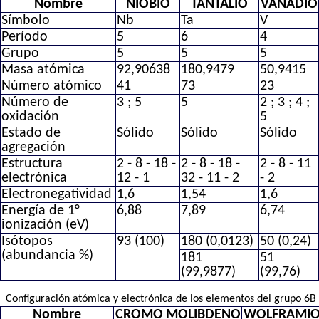
Nombre
NIOBIO
TANTALIO
VANADIO
Símbolo
Nb
Ta
V
Período
5
6
4
Grupo
5
5
5
Masa atómica
92,90638
180,9479
50,9415
Número atómico
41
73
23
Número de
3 ; 5
5
2 ; 3 ; 4 ;
oxidación
5
Estado de
Sólido
Sólido
Sólido
agregación
Estructura
2 - 8 - 18 -
2 - 8 - 18 -
2 - 8 - 11
electrónica
12 - 1
32 - 11 - 2
- 2
Electronegatividad
1,6
1,54
1,6
Energía de 1°
6,88
7,89
6,74
ionización (eV)
Isótopos
93 (100)
180 (0,0123)
50 (0,24)
(abundancia %)
181
51
(99,9877)
(99,76)
Configuración atómica y electrónica de los elementos del grupo 6B
Nombre
CROMO
MOLIBDENO
WOLFRAMI