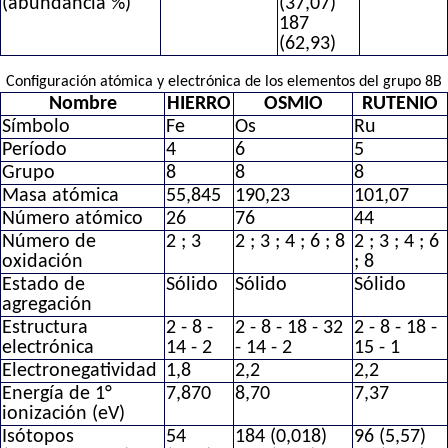
(abundancia %)
(37,07)
187
(62,93)
Configuración atómica y electrónica de los elementos del grupo 8B
Nombre
HIERRO
OSMIO
RUTENIO
Símbolo
Fe
Os
Ru
Período
4
6
5
Grupo
8
8
8
Masa atómica
55,845
190,23
101,07
Número atómico
26
76
44
Número de
2 ; 3
2 ; 3 ; 4 ; 6 ; 8
2 ; 3 ; 4 ; 6
oxidación
; 8
Estado de
Sólido
Sólido
Sólido
agregación
Estructura
2 - 8 -
2 - 8 - 18 - 32
2 - 8 - 18 -
electrónica
14 - 2
- 14 - 2
15 - 1
Electronegatividad
1,8
2,2
2,2
Energía de 1°
7,870
8,70
7,37
ionización (eV)
Isótopos
54
184 (0,018)
96 (5,57)