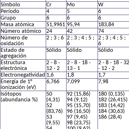
Símbolo
Cr
Mo
W
Período
4
5
6
Grupo
6
6
6
Masa atómica
51,9961
95,94
183,84
Número atómico
24
42
74
Número de
2 ; 3 ; 6
2 ; 3 ; 4 ; 5 ;
2 ; 3 ; 4 ; 5 ;
oxidación
6
6
Estado de
Sólido
Sólido
Sólido
agregación
Estructura
2 - 8 -
2 - 8 - 18 -
2 - 8 - 18 - 3
electrónica
12 - 2
13 - 1
- 12 - 2
Electronegatividad
1,6
1,8
1,7
Energía de 1°
6,766
7,099
7,98
ionización (eV)
Isótopos
50
92 (15,86)
180 (0,135)
(abundancia %)
(4,31)
94 (9,12)
182 (26,415)
52
95 (15,70)
183 (14,42)
(83,76)
96 (16,50)
184 (30,63)
53
97 (9,45)
186 (28,4)
(9,55)
98 (23,75)
54
100 (9,62)