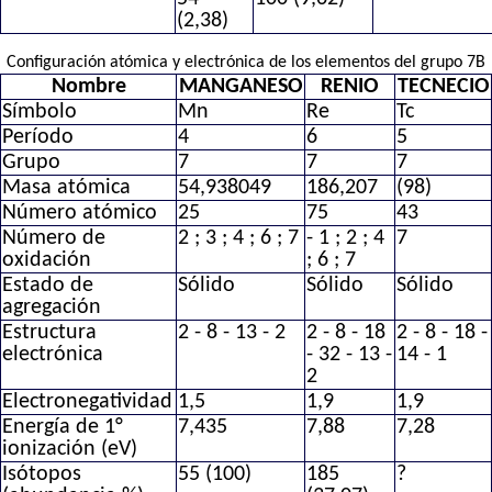
(2,38)
Configuración atómica y electrónica de los elementos del grupo 7B
Nombre
MANGANESO
RENIO
TECNECIO
Símbolo
Mn
Re
Tc
Período
4
6
5
Grupo
7
7
7
Masa atómica
54,938049
186,207
(98)
Número atómico
25
75
43
Número de
2 ; 3 ; 4 ; 6 ; 7
- 1 ; 2 ; 4
7
oxidación
; 6 ; 7
Estado de
Sólido
Sólido
Sólido
agregación
Estructura
2 - 8 - 13 - 2
2 - 8 - 18
2 - 8 - 18 -
electrónica
- 32 - 13 -
14 - 1
2
Electronegatividad
1,5
1,9
1,9
Energía de 1°
7,435
7,88
7,28
ionización (eV)
Isótopos
55 (100)
185
?