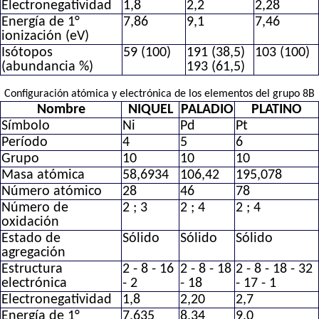
Electronegatividad
1,8
2,2
2,28
Energía de 1°
7,86
9,1
7,46
ionización (eV)
Isótopos
59 (100)
191 (38,5)
103 (100)
(abundancia %)
193 (61,5)
Configuración atómica y electrónica de los elementos del grupo 8B
Nombre
NIQUEL
PALADIO
PLATINO
Símbolo
Ni
Pd
Pt
Período
4
5
6
Grupo
10
10
10
Masa atómica
58,6934
106,42
195,078
Número atómico
28
46
78
Número de
2 ; 3
2 ; 4
2 ; 4
oxidación
Estado de
Sólido
Sólido
Sólido
agregación
Estructura
2 - 8 - 16
2 - 8 - 18
2 - 8 - 18 - 32
electrónica
- 2
- 18
- 17 - 1
Electronegatividad
1,8
2,20
2,7
Energía de 1°
7,635
8,34
9,0