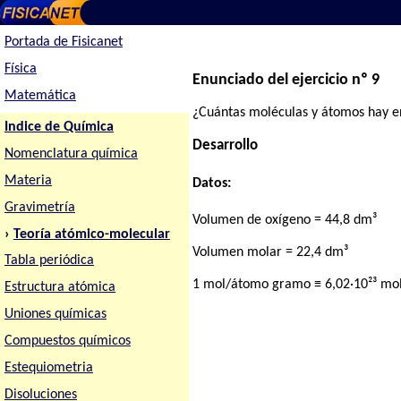
Portada de Fisicanet
Física
Enunciado del ejercicio nº 9
Matemática
¿Cuántas moléculas y átomos hay e
Indice de Química
Desarrollo
Nomenclatura química
Materia
Datos:
Gravimetría
Volumen de oxígeno = 44,8 dm³
›
Teoría atómico-molecular
Volumen molar = 22,4 dm³
Tabla periódica
1 mol/átomo gramo ≡ 6,02·10²³ mo
Estructura atómica
Uniones químicas
Compuestos químicos
Estequiometria
Disoluciones