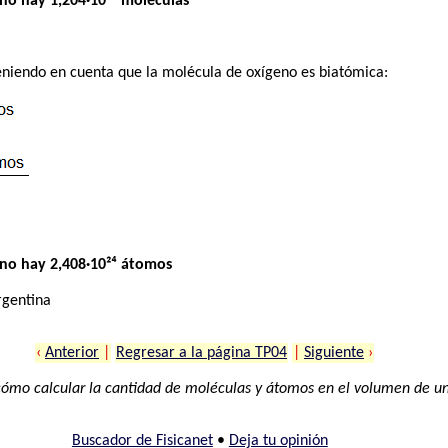
no hay 1,204·10²⁴ moléculas
niendo en cuenta que la molécula de oxígeno es biatómica:
eno hay 2,408·10²⁴ átomos
rgentina
‹
Anterior
|
Regresar a la página TP04
|
Siguiente
›
cómo calcular la cantidad de moléculas y átomos en el volumen de u
Buscador de Fisicanet
•
Deja tu opinión