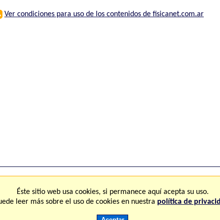
⚠
Ver condiciones para uso de los contenidos de fisicanet.com.ar
ones
FAQ
M
Éste sitio web usa cookies, si permanece aquí acepta su uso.
uede leer más sobre el uso de cookies en nuestra
política de privaci
Copyright © 2.000-2.028 Fisicanet ® Todos los derechos reservados