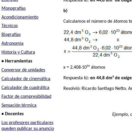
Respuesta a):
en 44,8 dm³ de oxíge
Monografías
b)
Acondicionamiento
Calculamos el número de átomos te
Técnicos
Biografías
Astronomía
Historia y Cultura
• Herramientas
x = 2,408·10²⁴ átomos
Conversor de unidades
Respuesta b):
en 44,8 dm³ de oxíg
Calculador de cinemática
Calculador de cuadrática
Resolvió:
Ricardo Santiago Netto
. A
Factor de compresibilidad
Sensación térmica
• Docentes
Ejemplo, 
Los profesores particulares
pueden publicar su anuncio